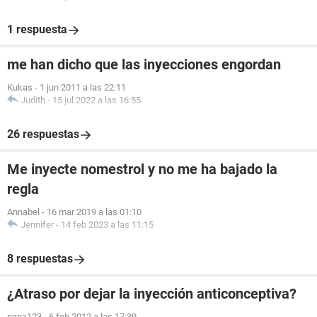
1 respuesta
me han dicho que las inyecciones engordan
Kukas
-
1 jun 2011 a las 22:11
Judith
-
15 jul 2022 a las 16:55
26 respuestas
Me inyecte nomestrol y no me ha bajado la
regla
Annabel
-
16 mar 2019 a las 01:10
Jennifer
-
14 feb 2023 a las 11:15
8 respuestas
¿Atraso por dejar la inyección anticonceptiva?
nena123
-
6 feb 2012 a las 17:39