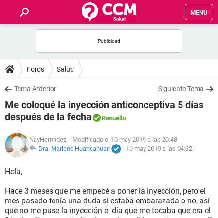
MENU
INICIO
FOROS
Foros
Salud
SALUD
Tema Anterior
Siguiente Tema
Me coloqué la inyección anticonceptiva 5 días
FAMILIA
después de la fecha
Resuelto
NUTRICIÓN
NayHernndez.
- Modificado el 10 may 2019 a las 20:48
Dra. Marlene Huancahuari
-
10 may 2019 a las 04:32
BIENESTAR
Hola,
SEXUALIDAD
Hace 3 meses que me empecé a poner la inyección, pero el
mes pasado tenía una duda si estaba embarazada o no, así
que no me puse la inyección el día que me tocaba que era el
GLOSARIO