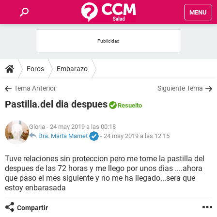
MENU
INICIO
FOROS
Foros
Embarazo
SALUD
Tema Anterior
Siguiente Tema
Pastilla.del dia despues
Resuelto
FAMILIA
Gloria
- 24 may 2019 a las 00:18
NUTRICIÓN
Dra. Marta Marnet
-
24 may 2019 a las 12:15
Tuve relaciones sin proteccion pero me tome la pastilla del
BIENESTAR
despues de las 72 horas y me llego por unos dias ....ahora
que paso el mes siguiente y no me ha llegado...sera que
SEXUALIDAD
estoy enbarasada
Compartir
GLOSARIO