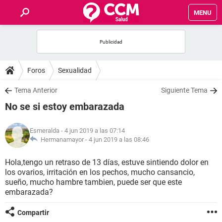
MENU
INICIO
FOROS
Foros
Sexualidad
SALUD
Tema Anterior
Siguiente Tema
No se si estoy embarazada
FAMILIA
Esmeralda
- 4 jun 2019 a las 07:14
NUTRICIÓN
Hermanamayor -
4 jun 2019 a las 08:46
Hola,tengo un retraso de 13 días, estuve sintiendo dolor en
BIENESTAR
los ovarios, irritación en los pechos, mucho cansancio,
sueño, mucho hambre tambien, puede ser que este
SEXUALIDAD
embarazada?
Compartir
GLOSARIO