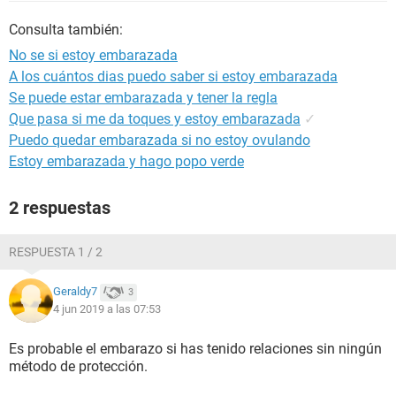
Consulta también:
No se si estoy embarazada
A los cuántos dias puedo saber si estoy embarazada
Se puede estar embarazada y tener la regla
Que pasa si me da toques y estoy embarazada
✓
Puedo quedar embarazada si no estoy ovulando
Estoy embarazada y hago popo verde
2 respuestas
RESPUESTA 1 / 2
Geraldy7
3
4 jun 2019 a las 07:53
Es probable el embarazo si has tenido relaciones sin ningún
método de protección.