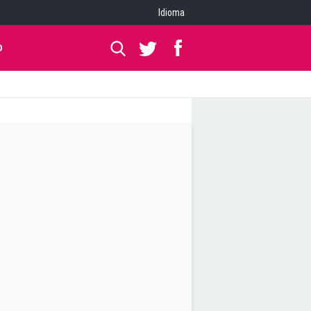
Idioma
O