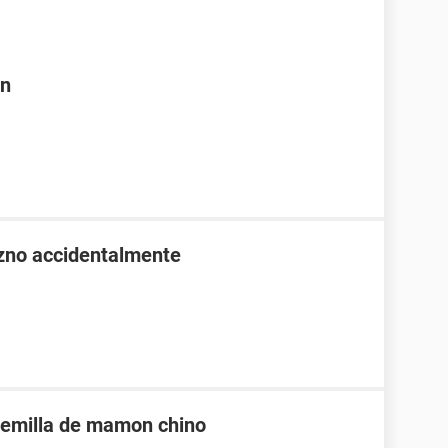
on
zno accidentalmente
 semilla de mamon chino