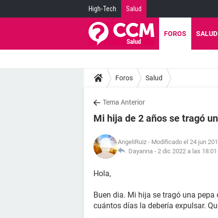
High-Tech
Salud
FOROS
SALUD
Foros
Salud
Tema Anterior
Mi hija de 2 años se tragó 
AngeliRuiz
- Modificado el 24 jun 201
Dayanna -
2 dic 2022 a las 18:01
Hola,
Buen dia. Mi hija se tragó una pep
cuántos días la debería expulsar. Qu