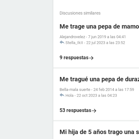
Discusiones similares
Me trage una pepa de mam
Alejandrovelez
-
7 jun 2019 a las 04:41
Stella_IkII
-
22 jul 2023 a las 23:52
9 respuestas
Me tragué una pepa de dura
Bella-mala suerte
-
24 feb 2014 a las 17:59
Hola
-
22 oct 2023 a las 04:23
53 respuestas
Mi hija de 5 años trago una