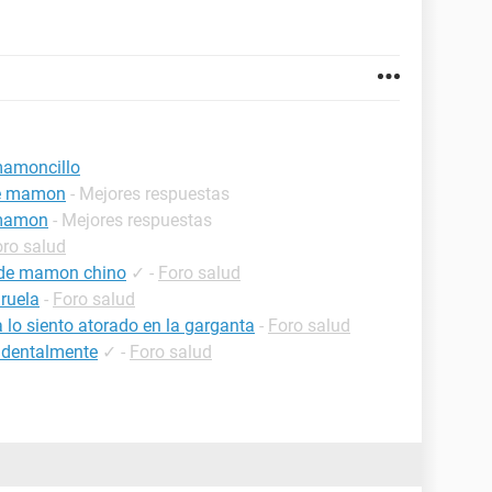
mamoncillo
de mamon
- Mejores respuestas
 mamon
- Mejores respuestas
ro salud
a de mamon chino
✓
-
Foro salud
ruela
-
Foro salud
 lo siento atorado en la garganta
-
Foro salud
identalmente
✓
-
Foro salud