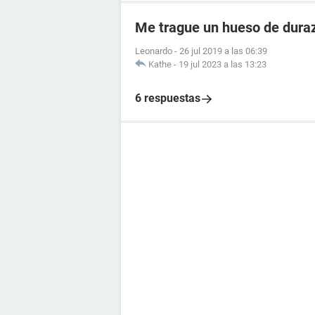
Me trague un hueso de dura
Leonardo
-
26 jul 2019 a las 06:39
Kathe
-
19 jul 2023 a las 13:23
6 respuestas