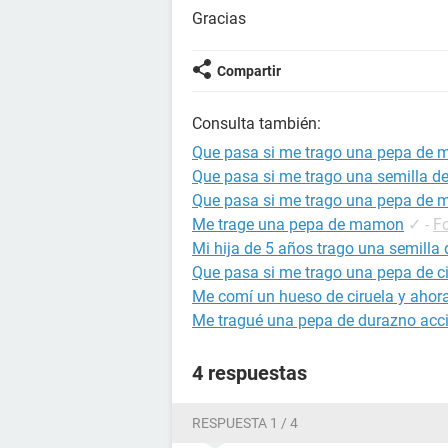
Gracias
Compartir
Consulta también:
Que pasa si me trago una pepa de 
Que pasa si me trago una semilla 
Que pasa si me trago una pepa de
Me trage una pepa de mamon
✓
-
Fo
Mi hija de 5 años trago una semill
Que pasa si me trago una pepa de ci
Me comí un hueso de ciruela y ahora
Me tragué una pepa de durazno acc
4 respuestas
RESPUESTA 1 / 4