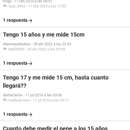
Koga
-
11 feb 2023 a las 08:51
lauti_8965
-
11 feb 2023 a las 17:02
1 respuesta
Tengo 15 años y me mide 15cm
AlanorejuelaAlan
-
28 abr 2022 a las 22:23
Nat20083
-
28 abr 2022 a las 23:59
1 respuesta
Tengo 17 y me mide 15 cm, hasta cuanto
llegará??
danteCarlos
-
11 jul 2016 a las 03:06
marlene-ines
-
11 jul 2016 a las 03:11
1 respuesta
Cuanto debe medir el pene a los 15 años