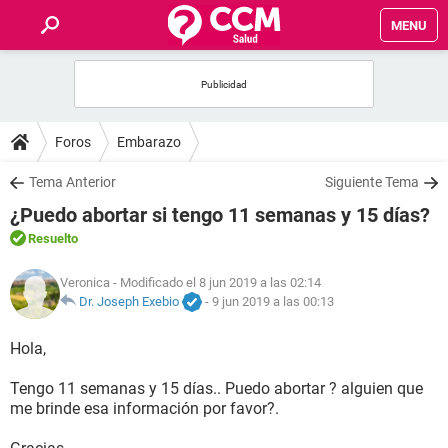
MENU
INICIO
FOROS
Foros
Embarazo
SALUD
Tema Anterior
Siguiente Tema
¿Puedo abortar si tengo 11 semanas y 15 días?
FAMILIA
Resuelto
NUTRICIÓN
Veronica
- Modificado el 8 jun 2019 a las 02:14
Dr. Joseph Exebio
-
9 jun 2019 a las 00:13
BIENESTAR
Hola,
SEXUALIDAD
Tengo 11 semanas y 15 días.. Puedo abortar ? alguien que
me brinde esa información por favor?.
GLOSARIO