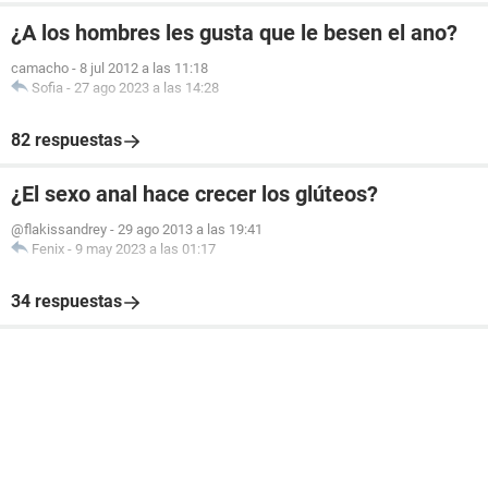
¿A los hombres les gusta que le besen el ano?
camacho
-
8 jul 2012 a las 11:18
Sofia
-
27 ago 2023 a las 14:28
82 respuestas
¿El sexo anal hace crecer los glúteos?
@flakissandrey
-
29 ago 2013 a las 19:41
Fenix
-
9 may 2023 a las 01:17
34 respuestas