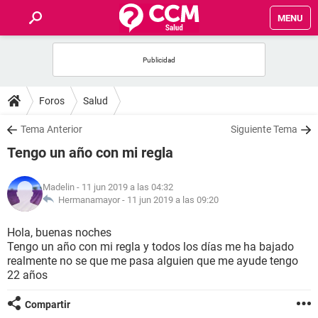
MENU
INICIO
FOROS
Foros
Salud
SALUD
Tema Anterior
Siguiente Tema
Tengo un año con mi regla
FAMILIA
Madelin
- 11 jun 2019 a las 04:32
NUTRICIÓN
Hermanamayor -
11 jun 2019 a las 09:20
Hola, buenas noches
BIENESTAR
Tengo un año con mi regla y todos los días me ha bajado
realmente no se que me pasa alguien que me ayude tengo
SEXUALIDAD
22 años
Compartir
GLOSARIO