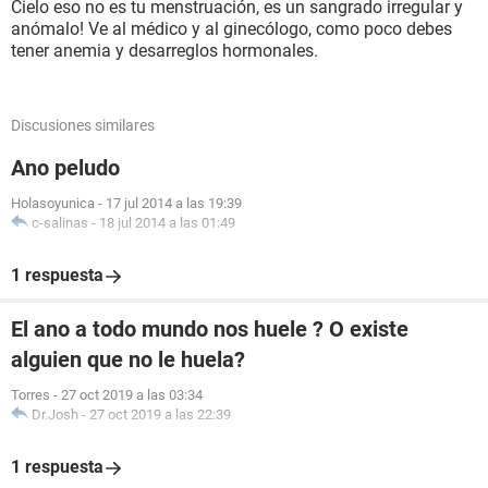
Cielo eso no es tu menstruación, es un sangrado irregular y
anómalo! Ve al médico y al ginecólogo, como poco debes
tener anemia y desarreglos hormonales.
Discusiones similares
Ano peludo
Holasoyunica
-
17 jul 2014 a las 19:39
c-salinas
-
18 jul 2014 a las 01:49
1 respuesta
El ano a todo mundo nos huele ? O existe
alguien que no le huela?
Torres
-
27 oct 2019 a las 03:34
Dr.Josh
-
27 oct 2019 a las 22:39
1 respuesta