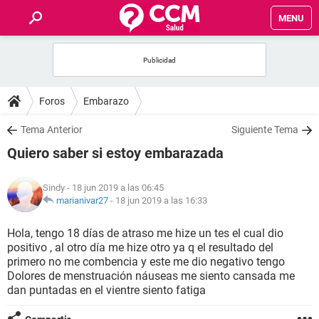
MENU
INICIO
FOROS
Foros
Embarazo
SALUD
Tema Anterior
Siguiente Tema
Quiero saber si estoy embarazada
FAMILIA
Sindy
- 18 jun 2019 a las 06:45
NUTRICIÓN
marianivar27
-
18 jun 2019 a las 16:33
Hola, tengo 18 días de atraso me hize un tes el cual dio
BIENESTAR
positivo , al otro día me hize otro ya q el resultado del
primero no me combencia y este me dio negativo tengo
SEXUALIDAD
Dolores de menstruación náuseas me siento cansada me
dan puntadas en el vientre siento fatiga
GLOSARIO