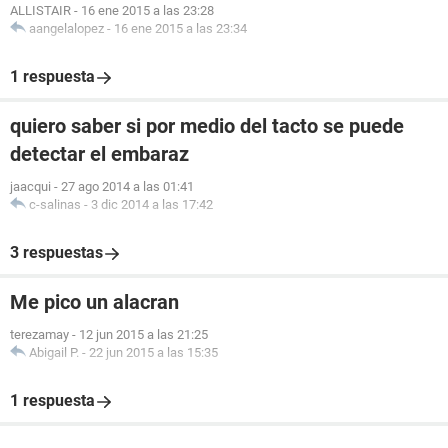
ALLISTAIR
-
16 ene 2015 a las 23:28
aangelalopez
-
16 ene 2015 a las 23:34
1 respuesta
quiero saber si por medio del tacto se puede
detectar el embaraz
jaacqui
-
27 ago 2014 a las 01:41
c-salinas
-
3 dic 2014 a las 17:42
3 respuestas
Me pico un alacran
terezamay
-
12 jun 2015 a las 21:25
Abigail P.
-
22 jun 2015 a las 15:35
1 respuesta