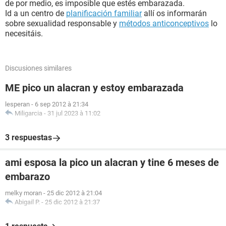
de por medio, es imposible que estés embarazada.
Id a un centro de
planificación familiar
allí os informarán
sobre sexualidad responsable y
métodos anticonceptivos
lo
necesitáis.
Discusiones similares
ME pico un alacran y estoy embarazada
lesperan
-
6 sep 2012 à 21:34
Miligarcia
-
31 jul 2023 à 11:02
3 respuestas
ami esposa la pico un alacran y tine 6 meses de
embarazo
melky moran
-
25 dic 2012 à 21:04
Abigail P.
-
25 dic 2012 à 21:37