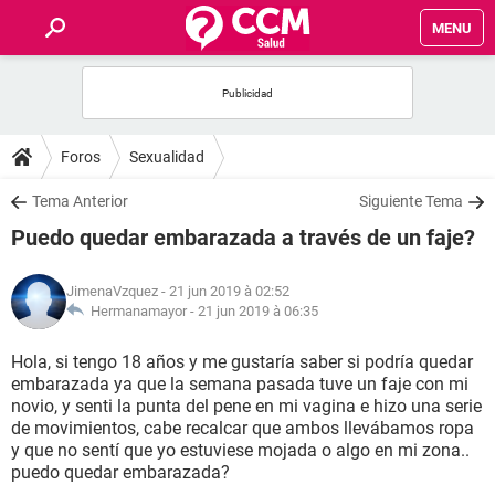
MENU
INICIO
FORUMS
Foros
Sexualidad
SALUD
Tema Anterior
Siguiente Tema
Puedo quedar embarazada a través de un faje?
FAMILIA
JimenaVzquez
- 21 jun 2019 à 02:52
NUTRICIÓN
Hermanamayor -
21 jun 2019 à 06:35
Hola, si tengo 18 años y me gustaría saber si podría quedar
BIENESTAR
embarazada ya que la semana pasada tuve un faje con mi
novio, y senti la punta del pene en mi vagina e hizo una serie
SEXUALIDAD
de movimientos, cabe recalcar que ambos llevábamos ropa
y que no sentí que yo estuviese mojada o algo en mi zona..
puedo quedar embarazada?
GLOSARIO