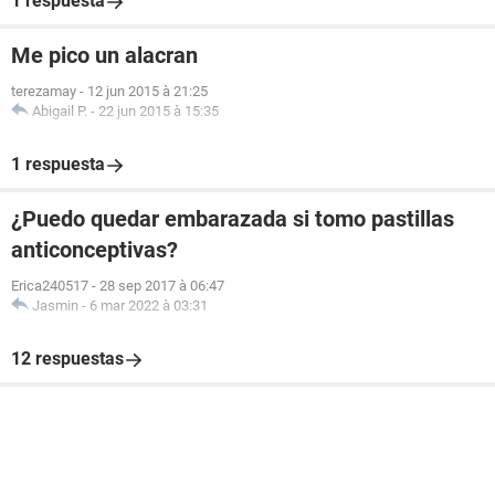
1 respuesta
Me pico un alacran
terezamay
-
12 jun 2015 à 21:25
Abigail P.
-
22 jun 2015 à 15:35
1 respuesta
¿Puedo quedar embarazada si tomo pastillas
anticonceptivas?
Erica240517
-
28 sep 2017 à 06:47
Jasmin
-
6 mar 2022 à 03:31
12 respuestas