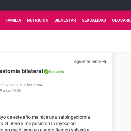
FAMILIA
NUTRICIÓN
BIENESTAR
SEXUALIDAD
GLOSARI
Siguiente Tema
estomia bilateral
Resuelto
el 27 jun 2019 a las 22:04
9 a las 19:56
mayo de este año me hice una salpingectomía
 y el útero y me pusieron la inyección
ro no me dijeron en cuanto tiempo volveré a