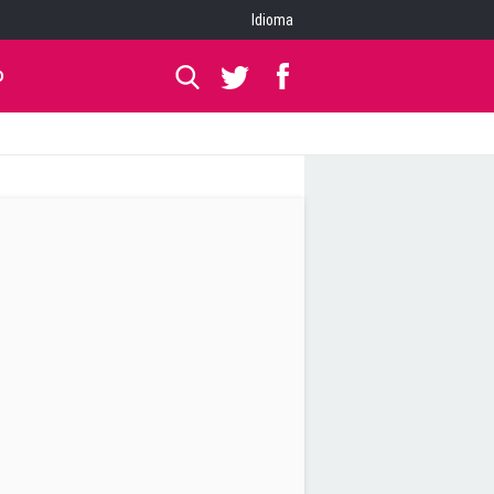
Idioma
O