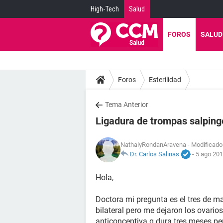
High-Tech
Salud
FOROS
SALUD
Foros
Esterilidad
Tema Anterior
Ligadura de trompas salping
NathalyRondanAravena
- Modificado 
Dr. Carlos Salinas
-
5 ago 201
Hola,
Doctora mi pregunta es el tres de 
bilateral pero me dejaron los ovarios
anticonceptiva q dura tres meses pe