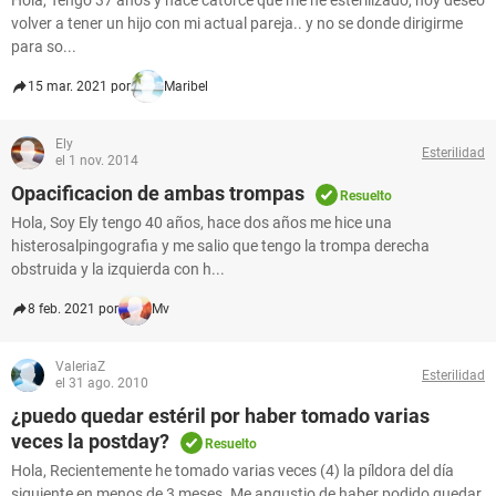
Hola, Tengo 37 años y hace catorce que me he esterilizado, hoy deseo
volver a tener un hijo con mi actual pareja.. y no se donde dirigirme
para so...
15 mar. 2021 por
Maribel
Ely
Esterilidad
el 1 nov. 2014
Opacificacion de ambas trompas
Resuelto
Hola, Soy Ely tengo 40 años, hace dos años me hice una
histerosalpingografia y me salio que tengo la trompa derecha
obstruida y la izquierda con h...
8 feb. 2021 por
Mv
ValeriaZ
Esterilidad
el 31 ago. 2010
¿puedo quedar estéril por haber tomado varias
veces la postday?
Resuelto
Hola, Recientemente he tomado varias veces (4) la píldora del día
siguiente en menos de 3 meses. Me angustio de haber podido quedar