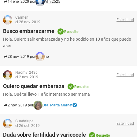
14 ene. 2020 por
Mini2525
Carmen
Esterilidad
el 28 nov. 2019
Busco embarazarme
Resuelto
Hola, Quiero salir embarazada y no he podido en 10 años que puede
aser
28 nov. 2019 por
no
Naomy_2436
Esterilidad
el 2 nov. 2019
Quiero quedar embaraza
Resuelto
Hola, Qué tal llevo 1 año intentando ser mamá
2 nov. 2019 por
Dra. Marta Marnet
Guadalupe
Esterilidad
el 26 oct. 2019
Duda sobre fertilidad y varicocele
Resuelto