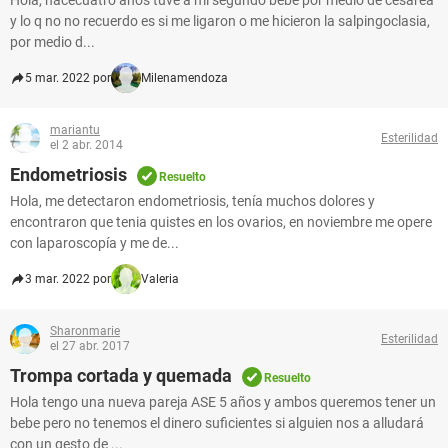
Hola, hacecuatro años tuve a mi segundo bebe por medio de cesarea
y lo q no no recuerdo es si me ligaron o me hicieron la salpingoclasia,
por medio d...
5 mar. 2022 por
Milenamendoza
mariantu
Esterilidad
el 2 abr. 2014
Endometriosis
Resuelto
Hola, me detectaron endometriosis, tenía muchos dolores y
encontraron que tenia quistes en los ovarios, en noviembre me opere
con laparoscopía y me de...
3 mar. 2022 por
Valeria
Sharonmarie
Esterilidad
el 27 abr. 2017
Trompa cortada y quemada
Resuelto
Hola tengo una nueva pareja ASE 5 años y ambos queremos tener un
bebe pero no tenemos el dinero suficientes si alguien nos a alludará
con un gesto de ...