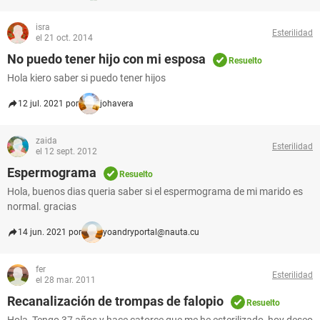
isra
Esterilidad
el 21 oct. 2014
No puedo tener hijo con mi esposa
Resuelto
Hola kiero saber si puedo tener hijos
12 jul. 2021 por
johavera
zaida
Esterilidad
el 12 sept. 2012
Espermograma
Resuelto
Hola, buenos dias queria saber si el espermograma de mi marido es
normal. gracias
14 jun. 2021 por
yoandryportal@nauta.cu
fer
Esterilidad
el 28 mar. 2011
Recanalización de trompas de falopio
Resuelto