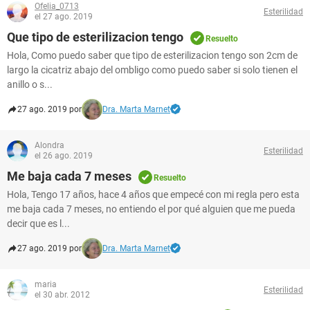
Ofelia_0713
Esterilidad
el 27 ago. 2019
Que tipo de esterilizacion tengo
Resuelto
Hola, Como puedo saber que tipo de esterilizacion tengo son 2cm de
largo la cicatriz abajo del ombligo como puedo saber si solo tienen el
anillo o s...
27 ago. 2019 por
Dra. Marta Marnet
Alondra
Esterilidad
el 26 ago. 2019
Me baja cada 7 meses
Resuelto
Hola, Tengo 17 años, hace 4 años que empecé con mi regla pero esta
me baja cada 7 meses, no entiendo el por qué alguien que me pueda
decir que es l...
27 ago. 2019 por
Dra. Marta Marnet
maria
Esterilidad
el 30 abr. 2012