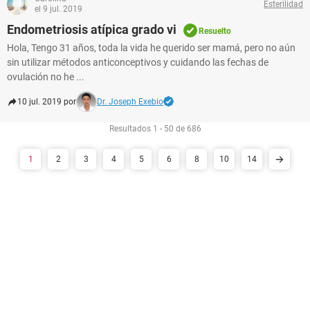
Esterilidad
el 9 jul. 2019
Endometriosis atípica grado vi
Resuelto
Hola, Tengo 31 años, toda la vida he querido ser mamá, pero no aún
sin utilizar métodos anticonceptivos y cuidando las fechas de
ovulación no he ...
10 jul. 2019 por
Dr. Joseph Exebio
Resultados 1 - 50 de 686
1
2
3
4
5
6
8
10
14