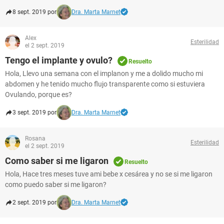
8 sept. 2019 por
Dra. Marta Marnet
Alex
Esterilidad
el 2 sept. 2019
Tengo el implante y ovulo?
Resuelto
Hola, Llevo una semana con el implanon y me a dolido mucho mi
abdomen y he tenido mucho flujo transparente como si estuviera
Ovulando, porque es?
3 sept. 2019 por
Dra. Marta Marnet
Rosana
Esterilidad
el 2 sept. 2019
Como saber si me ligaron
Resuelto
Hola, Hace tres meses tuve ami bebe x cesárea y no se si me ligaron
como puedo saber si me ligaron?
2 sept. 2019 por
Dra. Marta Marnet