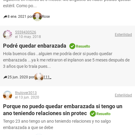
estéril. Como po...
8 ene. 2021 por
Rose
5559430526
Esterilidad
el 10 may. 2018
Podré quedar enbarazada
Resuelto
Hola buenos días ..alguien me podría decir si puedo quedar
embarazada ...ya k me retiraron el inplanon ase 5 meses después de
3 años que lo traía pues...
25 jun. 2020 por
111_
thulover3013
Esterilidad
el 13 jun. 2020
Porque no puedo quedar embarazada si tengo un
ano teniendo relaciones sin protec
Resuelto
Tengo 23 ano tengo un ano teniendo relaciones y no salgo
embarazada a que se debe