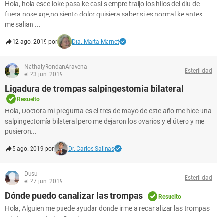
Hola, hola esqe loke pasa ke casi siempre traijo los hilos del diu de
fuera nose xqe,no siento dolor quisiera saber si es normal ke antes
me salian ...
12 ago. 2019 por
Dra. Marta Marnet
NathalyRondanAravena
Esterilidad
el 23 jun. 2019
Ligadura de trompas salpingestomia bilateral
Resuelto
Hola, Doctora mi pregunta es el tres de mayo de este año me hice una
salpingectomía bilateral pero me dejaron los ovarios y el útero y me
pusieron...
5 ago. 2019 por
Dr. Carlos Salinas
Dusu
Esterilidad
el 27 jun. 2019
Dónde puedo canalizar las trompas
Resuelto
Hola, Alguien me puede ayudar donde irme a recanalizar las trompas