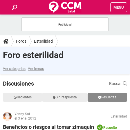
MENU
INICIO
FOROS
Foros
Esterilidad
SALUD
Foro esterilidad
FAMILIA
Ver categorías
Ver temas
NUTRICIÓN
Discusiones
Buscar
BIENESTAR
Recientes
Sin respuesta
Resueltas
SEXUALIDAD
Yenny Sol
Esterilidad
el 3 ene. 2012
GLOSARIO
Beneficios o riesgos al tomar zimaquin
Resuelto