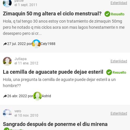
pattie
Esterilidad
el 1 sept. 2011
Zimaquin 50 mg altera el ciclo menstrual?
Resuelto
Hola, q tal tengo 30 anos estoy con tratamiento de zimaquin 50mg
pero he notado q mis ciclos aora son mas lagos honestamente n me
desespero pero si cr...
27 jul. 2022 por
Cely1988
Jutiapa
Esterilidad
el 11 ene. 2012
La cemilla de aguacate puede dejae esteril
Resuelto
Hola, una pregunta la cemilla de aguate puede dejar esteril a un
hombre??
26 abr. 2022 por
Astrid
vero
Esterilidad
el 10 nov. 2010
Sangrado después de ponerme el diu mirena