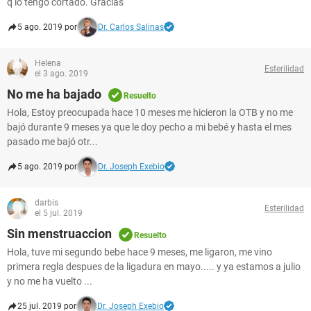
q lo tengo cortado. Gracias
5 ago. 2019 por
Dr. Carlos Salinas
Helena
Esterilidad
el 3 ago. 2019
No me ha bajado
Resuelto
Hola, Estoy preocupada hace 10 meses me hicieron la OTB y no me
bajó durante 9 meses ya que le doy pecho a mi bebé y hasta el mes
pasado me bajó otr...
5 ago. 2019 por
Dr. Joseph Exebio
darbis
Esterilidad
el 5 jul. 2019
Sin menstruaccion
Resuelto
Hola, tuve mi segundo bebe hace 9 meses, me ligaron, me vino
primera regla despues de la ligadura en mayo..... y ya estamos a julio
y no me ha vuelto ...
25 jul. 2019 por
Dr. Joseph Exebio