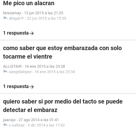
Me pico un alacran
terezamay
-
12 jun 2015 a las 21:25
Abigail P.
-
22 jun 2015 a las 15:35
1 respuesta
como saber que estoy embarazada con solo
tocarme el vientre
ALLISTAIR
-
16 ene 2015 a las 23:28
aangelalopez
-
16 ene 2015 a las 23:34
1 respuesta
quiero saber si por medio del tacto se puede
detectar el embaraz
jaacqui
-
27 ago 2014 a las 01:41
c-salinas
-
3 dic 2014 a las 17:42