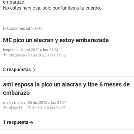
embarazo.
No estés nerviosa, solo confundes a tu cuerpo.
Discusiones similares
ME pico un alacran y estoy embarazada
lesperan
-
6 sep 2012 a las 21:34
Miligarcia
-
31 jul 2023 a las 11:02
3 respuestas
ami esposa la pico un alacran y tine 6 meses de
embarazo
melky moran
-
25 dic 2012 a las 21:04
Abigail P.
-
25 dic 2012 a las 21:37
1 respuesta