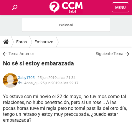
MENU
INICIO
FOROS
Foros
Embarazo
SALUD
Tema Anterior
Siguiente Tema
No sé si estoy embarazada
FAMILIA
Gaby1705
- 25 jun 2019 a las 21:34
NUTRICIÓN
Anna_cj -
25 jun 2019 a las 22:17
Yo estuve con mi novio el 22 de mayo, no tuvimos como tal
BIENESTAR
relaciones, no hubo penetración, pero si un rose... A las
pocas horas tuve mi regla pero no tomé pastilla del otro día,
SEXUALIDAD
tengo un retraso y estoy muy preocupada, ¿puedo estar
embarazada?
GLOSARIO