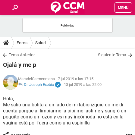
MENU
INICIO
FOROS
Foros
Salud
SALUD
Tema Anterior
Siguiente Tema
Ojalá y me p
FAMILIA
MaradelCarmenmena
- 7 jul 2019 a las 17:15
NUTRICIÓN
Dr. Joseph Exebio
-
13 jul 2019 a las 22:00
Hola,
BIENESTAR
Me salió una bolita a un lado de mi labio izquierdo me di
cuenta porque al limpiarme la pipí me lastime y sangró un
SEXUALIDAD
poquito como un rozon y es muy incómoda no está en la
vagina está por fuera como una espinilla
GLOSARIO