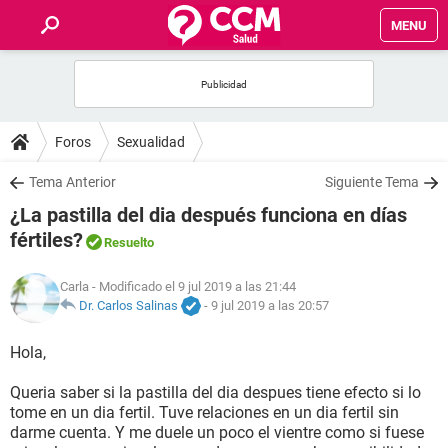
MENU
INICIO
FOROS
Foros
Sexualidad
SALUD
Tema Anterior
Siguiente Tema
¿La pastilla del dia después funciona en días
FAMILIA
fértiles?
Resuelto
NUTRICIÓN
Carla
- Modificado el 9 jul 2019 a las 21:44
Dr. Carlos Salinas
-
9 jul 2019 a las 20:57
BIENESTAR
Hola,
SEXUALIDAD
Queria saber si la pastilla del dia despues tiene efecto si lo
tome en un dia fertil. Tuve relaciones en un dia fertil sin
darme cuenta. Y me duele un poco el vientre como si fuese
GLOSARIO