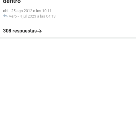
dentro
abi
-
25 ago 2012 a las 10:11
Vero
-
4 jul 2023 a las 04:13
308 respuestas