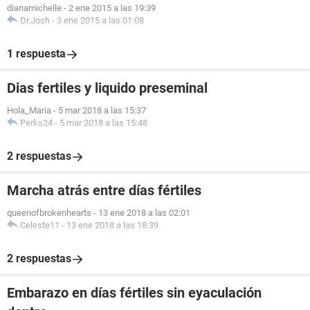
dianamichelle
-
2 ene 2015 a las 19:39
Dr.Josh
-
3 ene 2015 a las 01:08
1 respuesta
Dias fertiles y liquido preseminal
Hola_Maria
-
5 mar 2018 a las 15:37
Perks24
-
5 mar 2018 a las 15:48
2 respuestas
Marcha atrás entre días fértiles
queenofbrokenhearts
-
13 ene 2018 a las 02:01
Celeste11
-
13 ene 2018 a las 18:39
2 respuestas
Embarazo en días fértiles sin eyaculación