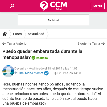
MENU
INICIO
FOROS
Foros
Sexualidad
SALUD
Tema Anterior
Siguiente Tema
Puedo quedar embarazada durante la
FAMILIA
menopausia?
Resuelto
NUTRICIÓN
Deyanira
- Modificado el 18 jul 2019 a las 14:09
Dra. Marta Marnet
-
18 jul 2019 a las 14:08
BIENESTAR
Hola, buenas noches, tengo 55 años , no tengo la
menstruación hace tres años, después de ese tiempo vuelvo
SEXUALIDAD
a tener relaciones sexuales, puedo quedar embarazada? Al
cuánto tiempo de pasada la relación sexual puedo hacer
una prueba de embarazo?
GLOSARIO