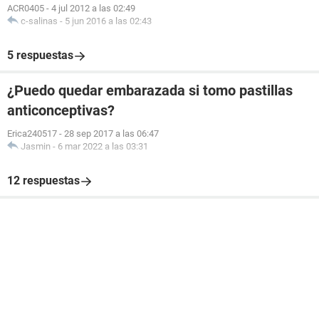
ACR0405
-
4 jul 2012 a las 02:49
c-salinas
-
5 jun 2016 a las 02:43
5 respuestas
¿Puedo quedar embarazada si tomo pastillas
anticonceptivas?
Erica240517
-
28 sep 2017 a las 06:47
Jasmin
-
6 mar 2022 a las 03:31
12 respuestas