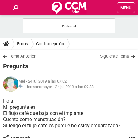
MENU
INICIO
FOROS
Foros
Contracepción
SALUD
Tema Anterior
Siguiente Tema
Pregunta
FAMILIA
Mei
- 24 jul 2019 a las 07:02
NUTRICIÓN
Hermanamayor -
24 jul 2019 a las 09:33
Hola,
BIENESTAR
Mi pregunta es
El flujo café que baja con el implante
SEXUALIDAD
Cuenta como menstruación?
Si tengo el flujo café es porque no estoy embarazada?
GLOSARIO