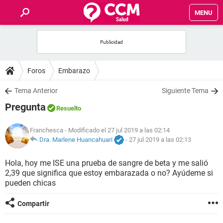
MENU
INICIO
FOROS
Foros
Embarazo
SALUD
Tema Anterior
Siguiente Tema
Pregunta
Resuelto
FAMILIA
Franchesca
- Modificado el 27 jul 2019 a las 02:14
NUTRICIÓN
Dra. Marlene Huancahuari
-
27 jul 2019 a las 02:13
Hola, hoy me ISE una prueba de sangre de beta y me salió
BIENESTAR
2,39 que significa que estoy embarazada o no? Ayúdeme si
pueden chicas
SEXUALIDAD
Compartir
GLOSARIO