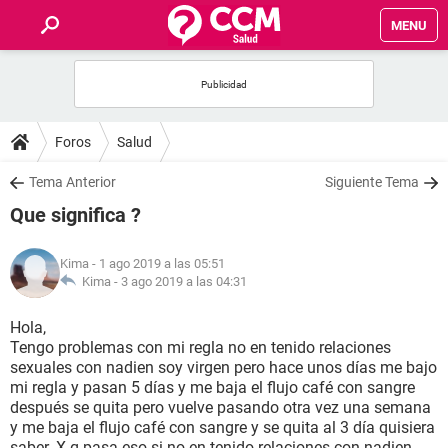
MENU
INICIO
FOROS
Foros
Salud
SALUD
Tema Anterior
Siguiente Tema
Que significa ?
FAMILIA
Kima
- 1 ago 2019 a las 05:51
NUTRICIÓN
Kima -
3 ago 2019 a las 04:31
Hola,
BIENESTAR
Tengo problemas con mi regla no en tenido relaciones
sexuales con nadien soy virgen pero hace unos días me bajo
SEXUALIDAD
mi regla y pasan 5 días y me baja el flujo café con sangre
después se quita pero vuelve pasando otra vez una semana
y me baja el flujo café con sangre y se quita al 3 día quisiera
GLOSARIO
saber. X q pasa eso si no en tenido relaciones con nadien