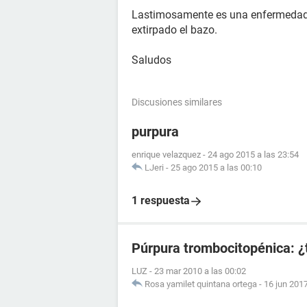
Lastimosamente es una enfermedad s
extirpado el bazo.
Saludos
Discusiones similares
purpura
enrique velazquez
-
24 ago 2015 a las 23:54
LJeri
-
25 ago 2015 a las 00:10
1 respuesta
Púrpura trombocitopénica: ¿
LUZ
-
23 mar 2010 a las 00:02
Rosa yamilet quintana ortega
-
16 jun 2017