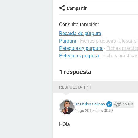
Compartir
Consulta también:
Recaída de púrpura
Púrpura
-
Fichas prácticas -Glosario
Petequias y purpura
-
Fichas práctic
Petequias purpura
-
Fichas prácticas
1 respuesta
RESPUESTA 1 / 1
Dr. Carlos Salinas
16.108
4 ago 2019 a las 00:53
HOla