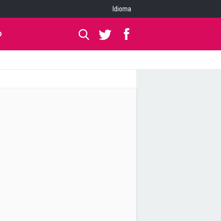
Idioma
O