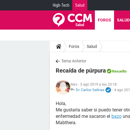
High-Tech
Salud
FOROS
SALUD
Foros
Salud
Tema Anterior
Recaída de púrpura
Resuelto
Alex
- 3 ago 2019 a las 23:18
Dr. Carlos Salinas
-
4 ago 201
Hola,
Me gustaría saber si puedo tener ot
enfermedad me sacaron el
bazo
una
Mabthera.