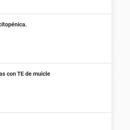
itopénica.
s con TE de muicle