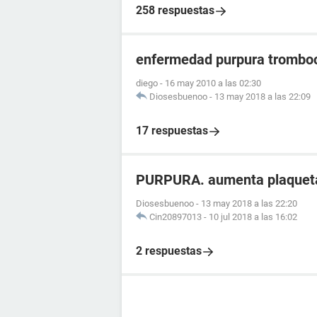
258 respuestas
enfermedad purpura tromboc
diego
-
16 may 2010 a las 02:30
Diosesbuenoo
-
13 may 2018 a las 22:09
17 respuestas
PURPURA. aumenta plaqueta
Diosesbuenoo
-
13 may 2018 a las 22:20
Cin20897013
-
10 jul 2018 a las 16:02
2 respuestas