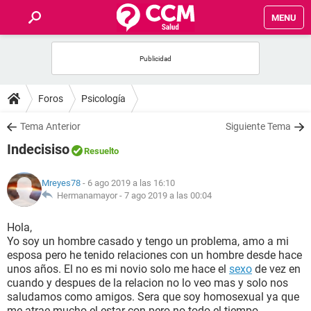
MENU
INICIO
FOROS
Foros
Psicología
SALUD
Tema Anterior
Siguiente Tema
Indecisiso
Resuelto
FAMILIA
Mreyes78
- 6 ago 2019 a las 16:10
NUTRICIÓN
Hermanamayor -
7 ago 2019 a las 00:04
Hola,
BIENESTAR
Yo soy un hombre casado y tengo un problema, amo a mi
esposa pero he tenido relaciones con un hombre desde hace
SEXUALIDAD
unos años. El no es mi novio solo me hace el
sexo
de vez en
cuando y despues de la relacion no lo veo mas y solo nos
saludamos como amigos. Sera que soy homosexual ya que
GLOSARIO
me atrae mucho el estar con pero no todo el tiempo.