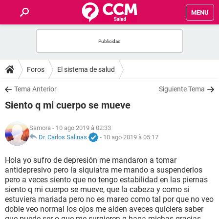
MENU
INICIO
FORUMS
Foros
El sistema de salud
SALUD
Tema Anterior
Siguiente Tema
Siento q mi cuerpo se mueve
FAMILIA
Samora
- 10 ago 2019 à 02:33
NUTRICIÓN
Dr. Carlos Salinas
-
10 ago 2019 à 05:17
Hola yo sufro de depresión me mandaron a tomar
BIENESTAR
antidepresivo pero la siquiatra me mando a suspenderlos
pero a veces siento que no tengo estabilidad en las piernas
SEXUALIDAD
siento q mi cuerpo se mueve, que la cabeza y como si
estuviera mariada pero no es mareo como tal por que no veo
doble veo normal los ojos me alden aveces quiciera saber
GLOSARIO
que puede ser o que me surgieren q haga michas gracias