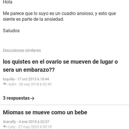
Hola
Me parece que lo suyo es un cuadro ansioso, y esto que
siente es parte de la ansiedad.
Saludos
Discusiones similares
los quistes en el ovario se mueven de lugar o
sera un embarazo??
loquiila
-
17 oct 2013 à 18:44
Aylin
-
28 sep 2018 à 02:40
3 respuestas
Miomas se mueve como un bebe
Aracelly
-
4 ene 2019 à 02:57
Lety
-
27 may 2023 à 09:18