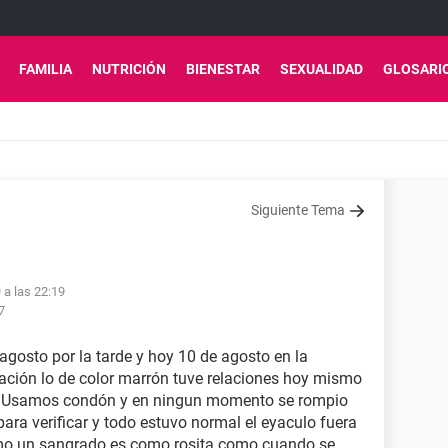
FAMILIA
NUTRICIÓN
BIENESTAR
SEXUALIDAD
GLOSARI
Siguiente Tema
 a las 22:19
7
agosto por la tarde y hoy 10 de agosto en la
ación lo de color marrón tuve relaciones hoy mismo
. Usamos condón y en ningun momento se rompio
ara verificar y todo estuvo normal el eyaculo fuera
como un sangrado es como rosita como cuando se