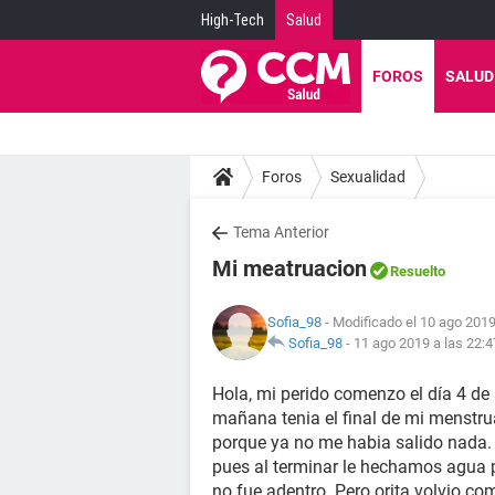
High-Tech
Salud
FOROS
SALUD
Foros
Sexualidad
Tema Anterior
Mi meatruacion
Resuelto
Sofia_98
- Modificado el 10 ago 2019
Sofia_98
-
11 ago 2019 a las 22:4
Hola, mi perido comenzo el día 4 de 
mañana tenia el final de mi menstru
porque ya no me habia salido nada
pues al terminar le hechamos agua p
no fue adentro. Pero orita volvio 