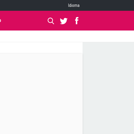
Idioma
O