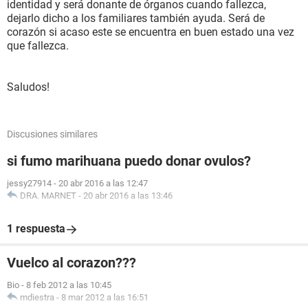
identidad y será donante de órganos cuando fallezca,
dejarlo dicho a los familiares también ayuda. Será de
corazón si acaso este se encuentra en buen estado una vez
que fallezca.
Saludos!
Discusiones similares
si fumo marihuana puedo donar ovulos?
jessy27914
-
20 abr 2016 a las 12:47
DRA. MARNET
-
20 abr 2016 a las 13:46
1 respuesta
Vuelco al corazon???
Bio
-
8 feb 2012 a las 10:45
mdiestra
-
8 mar 2012 a las 16:51