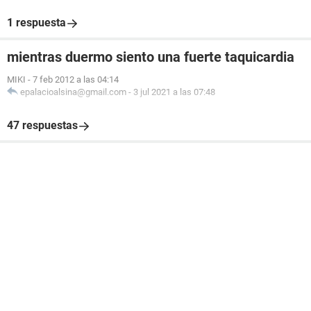
1 respuesta
mientras duermo siento una fuerte taquicardia
MIKI
-
7 feb 2012 a las 04:14
epalacioalsina@gmail.com
-
3 jul 2021 a las 07:48
47 respuestas