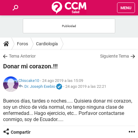
MENU
INICIO
FOROS
Foros
Cardiología
SALUD
Tema Anterior
Siguiente Tema
Donar mi corazon.!!!
FAMILIA
Chiscake10
- 24 ago 2019 a las 15:09
NUTRICIÓN
Dr. Joseph Exebio
-
24 ago 2019 a las 22:21
Buenos días, tardes o noches..... Quisiera donar mi corazon,
BIENESTAR
soy un chico de vida normal, no tengo ninguna clase de
enfermedad... Hago ejercicio, etc... Porfavor contactarse
SEXUALIDAD
conmigo, soy de Ecuador.....
Compartir
GLOSARIO