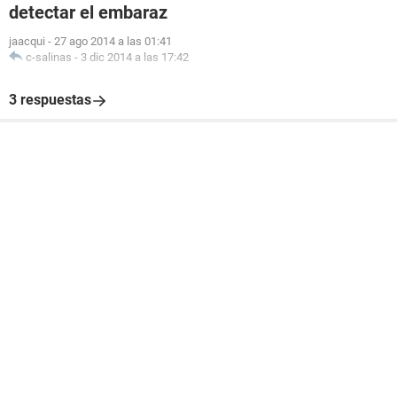
detectar el embaraz
jaacqui
-
27 ago 2014 a las 01:41
c-salinas
-
3 dic 2014 a las 17:42
3 respuestas