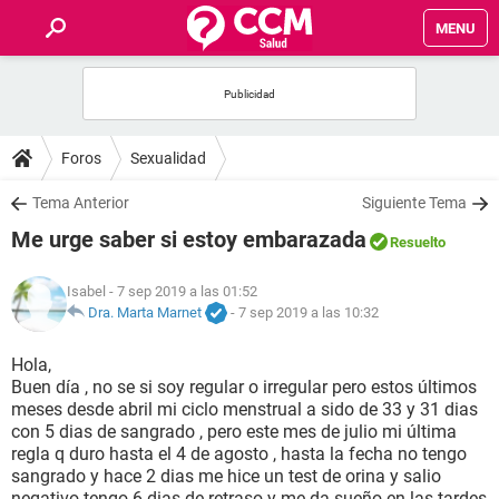
MENU
INICIO
FOROS
Foros
Sexualidad
SALUD
Tema Anterior
Siguiente Tema
Me urge saber si estoy embarazada
Resuelto
FAMILIA
Isabel
- 7 sep 2019 a las 01:52
NUTRICIÓN
Dra. Marta Marnet
-
7 sep 2019 a las 10:32
Hola,
BIENESTAR
Buen día , no se si soy regular o irregular pero estos últimos
meses desde abril mi ciclo menstrual a sido de 33 y 31 dias
SEXUALIDAD
con 5 dias de sangrado , pero este mes de julio mi última
regla q duro hasta el 4 de agosto , hasta la fecha no tengo
sangrado y hace 2 dias me hice un test de orina y salio
GLOSARIO
negativo tengo 6 dias de retraso y me da sueño en las tardes