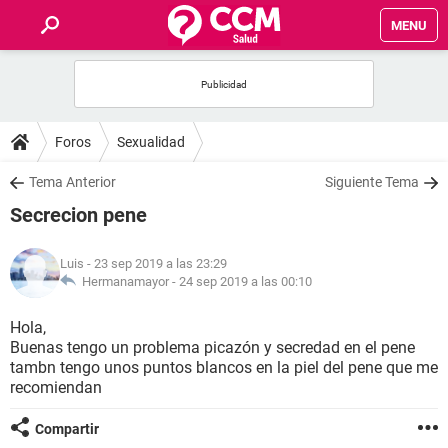
MENU
INICIO
FOROS
Foros
Sexualidad
SALUD
Tema Anterior
Siguiente Tema
Secrecion pene
FAMILIA
Luis
- 23 sep 2019 a las 23:29
NUTRICIÓN
Hermanamayor -
24 sep 2019 a las 00:10
Hola,
BIENESTAR
Buenas tengo un problema picazón y secredad en el pene
tambn tengo unos puntos blancos en la piel del pene que me
SEXUALIDAD
recomiendan
Compartir
GLOSARIO