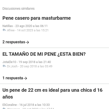
Discusiones similares
Pene casero para masturbarme
Natillas
-
23 ago 2020 a las 06:11
Afree
-
14 oct 2023 a las 15:21
2 respuestas
EL TAMAÑO DE MI PENE ¿ESTA BIEN?
JotaEle10
-
19 sep 2018 a las 21:40
Dr.Josh
-
20 sep 2018 a las 03:49
1 respuesta
Un pene de 22 cm es ideal para una chica d 16
años
EliCoraline
-
16 jul 2018 a las 10:33