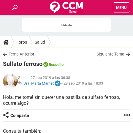
MENU
INICIO
FOROS
Foros
Salud
SALUD
Tema Anterior
Siguiente Tema
Sulfato ferroso
Resuelto
FAMILIA
Gloria
- 27 sep 2019 a las 06:38
NUTRICIÓN
Dra. Marta Marnet
-
28 sep 2019 a las 18:03
Hola, me tomé sin querer una pastilla de sulfato ferroso,
BIENESTAR
ocurre algo?
SEXUALIDAD
Compartir
GLOSARIO
Consulta también: