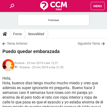
MENU
INICIO
FOROS
Foros
Sexualidad
SALUD
Tema Anterior
Siguiente Tema
Puedo quedar embarazada
FAMILIA
Roxana
- 25 nov 2019 a las 12:21
NUTRICIÓN
Roxana -
25 nov 2019 a las 21:42
Hola,
BIENESTAR
Hola, buenos días tengo mucho mucho miedo y creo que
además es super ignorante mi pregunta.. Bueno hace 3
SEXUALIDAD
semanas casi 4 semanas tuve roses con mi pareja yo
ensima de él pero todo el rato con ropa interior y ropa de
calle lo que pasa es que el eyaculo y yo estaba ensima de él
GLOSARIO
tengo miedo de quedar embarazada porque eh leído que si