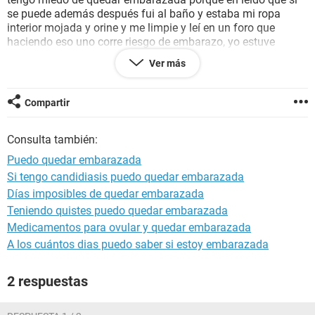
se puede además después fui al baño y estaba mi ropa
interior mojada y orine y me limpie y leí en un foro que
haciendo eso uno corre riesgo de embarazo, yo estuve
embarazada y hace 4 meses tuve a mi bebé desde hay no
Ver más
me ha llegado la mestruacion y tampoco eh tenido
relaciones solamente ese roce y mas turbación tengo miedo
porque siento mi estómago duro todavía tengo panza y
Compartir
ando cansada me duele la parte baja de la espalda y 2
Veces me han dado náuseas, Adena ya 3veces. E han dando
Consulta también:
como clavadas en la parte baja del estómago
Puedo quedar embarazada
Si tengo candidiasis puedo quedar embarazada
Días imposibles de quedar embarazada
Teniendo quistes puedo quedar embarazada
Medicamentos para ovular y quedar embarazada
A los cuántos dias puedo saber si estoy embarazada
2 respuestas