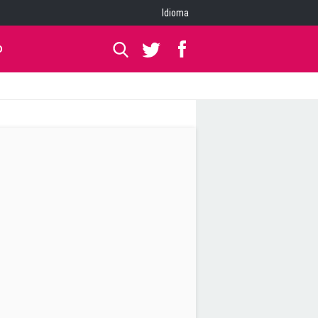
Idioma
O