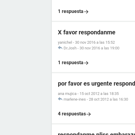
1 respuesta
X favor respondanme
yanichel
-
30 nov 2016 a las 15:52
Dr.Josh
-
30 nov 2016 a las 19:00
1 respuesta
por favor es urgente respo
ana mujica
-
15 oct 2012 a las 18:35
marlene-ines
-
28 oct 2012 a las 16:30
4 respuestas
respondanme pliss embaraz