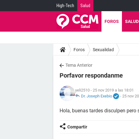
High-Tech
Salud
FOROS
SALUD
Foros
Sexualidad
Tema Anterior
Porfavor respondanme
yeli2510
- 25 nov 2019 a las 18:01
Dr. Joseph Exebio
-
25 nov 20
Hola, buenas tardes disculpen pero 
Compartir