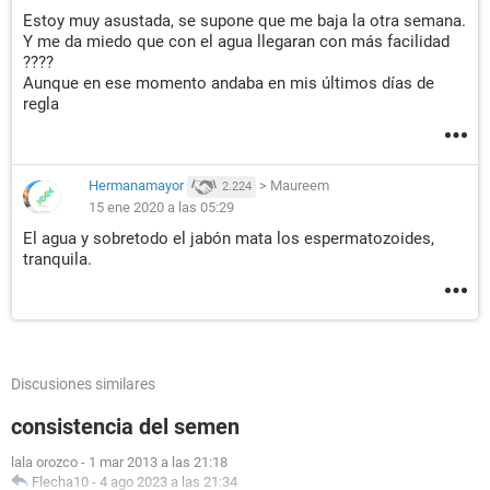
Estoy muy asustada, se supone que me baja la otra semana.
Y me da miedo que con el agua llegaran con más facilidad
????
Aunque en ese momento andaba en mis últimos días de
regla
Hermanamayor
>
Maureem
2.224
15 ene 2020 a las 05:29
El agua y sobretodo el jabón mata los espermatozoides,
tranquila.
Discusiones similares
consistencia del semen
lala orozco
-
1 mar 2013 a las 21:18
Flecha10
-
4 ago 2023 a las 21:34