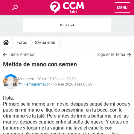
MENU
INICIO
FOROS
Foros
Sexualidad
SALUD
Tema Anterior
Siguiente Tema
Metida de mano con semen
FAMILIA
Maureem
- 28 dic 2019 a las 20:29
NUTRICIÓN
Hermanamayor
-
15 ene 2020 a las 05:29
Hola,
BIENESTAR
Primero se la mamé a mi novio, después saqué de mi boca y
puso en mi mano el líquido preseminal en la boca, con la
SEXUALIDAD
otra mano se la jalé. Pero antes de irme a bañar me lavé las
manos, después cuando entré al baño de nuevo. Y antes de
bañarme y tocarme la vagina me lavé el cabello con
GLOSARIO
shampoo. Ya después metí mi mano a la vagina. ¿Hay