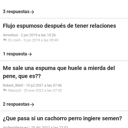
3 respuestas
Flujo espumoso después de tener relaciones
Amvelour
-
2 jun 2019 a las 10:26
Dr.Josh
-
3 jun 2019 a las 00:49
1 respuesta
Me sale una espuma que huele a mierda del
pene, que es??
Robert_8660
-
10 jul 2021 a las 07:46
Maysy3
-
20 ene 2022 a las 07:33
2 respuestas
¿Que pasa si un cachorro perro ingiere semen?
AndresMarquez
-
25 dic 2022 a las 22:52