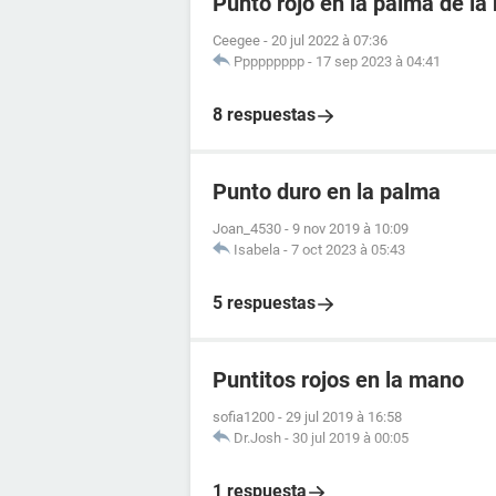
Punto rojo en la palma de l
Ceegee
-
20 jul 2022 à 07:36
Ppppppppp
-
17 sep 2023 à 04:41
8 respuestas
Punto duro en la palma
Joan_4530
-
9 nov 2019 à 10:09
Isabela
-
7 oct 2023 à 05:43
5 respuestas
Puntitos rojos en la mano
sofia1200
-
29 jul 2019 à 16:58
Dr.Josh
-
30 jul 2019 à 00:05
1 respuesta