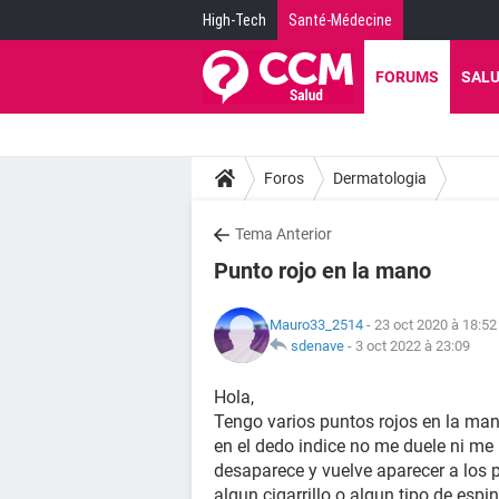
High-Tech
Santé-Médecine
FORUMS
SAL
Foros
Dermatologia
Tema Anterior
Punto rojo en la mano
Mauro33_2514
- 23 oct 2020 à 18:52
sdenave
-
3 oct 2022 à 23:09
Hola,
Tengo varios puntos rojos en la ma
en el dedo indice no me duele ni me 
desaparece y vuelve aparecer a lo
algun cigarrillo o algun tipo de es