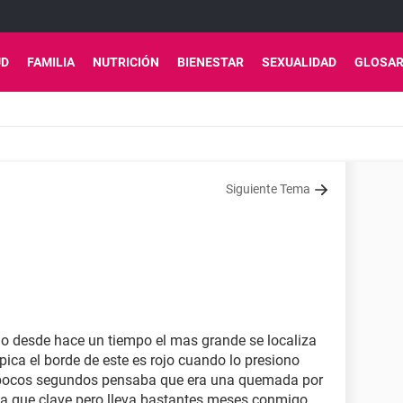
UD
FAMILIA
NUTRICIÓN
BIENESTAR
SEXUALIDAD
GLOSAR
Siguiente Tema
no desde hace un tiempo el mas grande se localiza
pica el borde de este es rojo cuando lo presiono
s pocos segundos pensaba que era una quemada por
pina que clave pero lleva bastantes meses conmigo