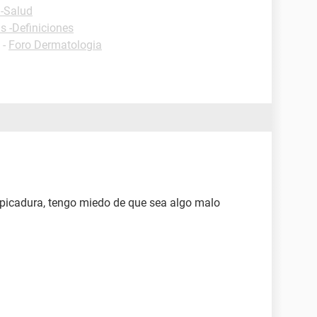
 -Salud
s -Definiciones
-
Foro Dermatologia
picadura, tengo miedo de que sea algo malo