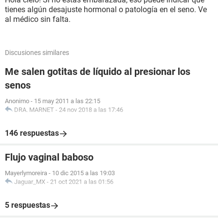
tienes algún desajuste hormonal o patología en el seno. Ve
al médico sin falta.
Discusiones similares
Me salen gotitas de líquido al presionar los
senos
Anonimo
-
15 may 2011 a las 22:15
DRA. MARNET
-
24 nov 2018 a las 17:46
146 respuestas
Flujo vaginal baboso
Mayerlymoreira
-
10 dic 2015 a las 19:03
Jaguar_MX
-
21 oct 2021 a las 01:56
5 respuestas