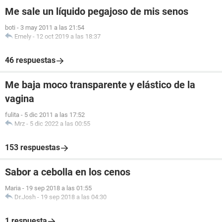
Me sale un líquido pegajoso de mis senos
boti
-
3 may 2011 a las 21:54
Emely
-
12 oct 2019 a las 18:37
46 respuestas
Me baja moco transparente y elástico de la
vagina
fulita
-
5 dic 2011 a las 17:52
Mrz
-
5 dic 2022 a las 00:55
153 respuestas
Sabor a cebolla en los cenos
Maria
-
19 sep 2018 a las 01:55
Dr.Josh
-
19 sep 2018 a las 04:30
1 respuesta