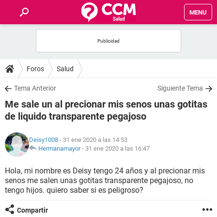
MENU
INICIO
FOROS
Foros
Salud
SALUD
Tema Anterior
Siguiente Tema
Me sale un al precionar mis senos unas gotitas
FAMILIA
de liquido transparente pegajoso
NUTRICIÓN
Deisy1008
- 31 ene 2020 a las 14:53
Hermanamayor
-
31 ene 2020 a las 16:47
BIENESTAR
Hola, mi nombre es Deisy tengo 24 años y al precionar mis
senos me salen unas gotitas transparente pegajoso, no
SEXUALIDAD
tengo hijos. quiero saber si es peligroso?
GLOSARIO
Compartir