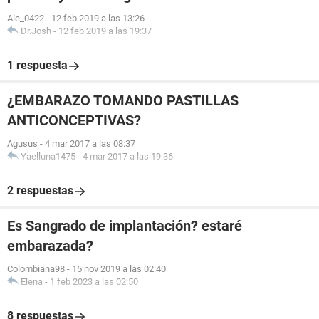
Ale_0422
-
12 feb 2019 a las 13:26
Dr.Josh
-
12 feb 2019 a las 19:37
1 respuesta
¿EMBARAZO TOMANDO PASTILLAS
ANTICONCEPTIVAS?
Agusus
-
4 mar 2017 a las 08:37
Yaelluna1475
-
4 mar 2017 a las 19:36
2 respuestas
Es Sangrado de implantación? estaré
embarazada?
Colombiana98
-
15 nov 2019 a las 02:40
Elena
-
1 feb 2023 a las 02:50
8 respuestas