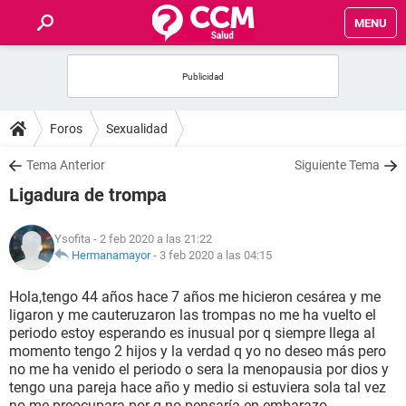
MENU
INICIO
FOROS
Foros
Sexualidad
SALUD
Tema Anterior
Siguiente Tema
Ligadura de trompa
FAMILIA
Ysofita
- 2 feb 2020 a las 21:22
NUTRICIÓN
Hermanamayor
-
3 feb 2020 a las 04:15
Hola,tengo 44 años hace 7 años me hicieron cesárea y me
BIENESTAR
ligaron y me cauteruzaron las trompas no me ha vuelto el
periodo estoy esperando es inusual por q siempre llega al
SEXUALIDAD
momento tengo 2 hijos y la verdad q yo no deseo más pero
no me ha venido el periodo o sera la menopausia por dios y
tengo una pareja hace año y medio si estuviera sola tal vez
GLOSARIO
no me preocupara por q no pensaría en embarazo