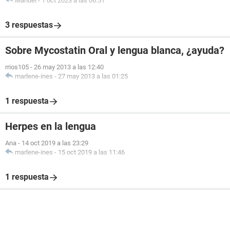
Manuel
-
1 oct 2023 a las 06:51
3 respuestas
Sobre Mycostatin Oral y lengua blanca, ¿ayuda?
rrios105
-
26 may 2013 a las 12:40
marlene-ines
-
27 may 2013 a las 01:25
1 respuesta
Herpes en la lengua
Ana
-
14 oct 2019 a las 23:29
marlene-ines
-
15 oct 2019 a las 11:46
1 respuesta