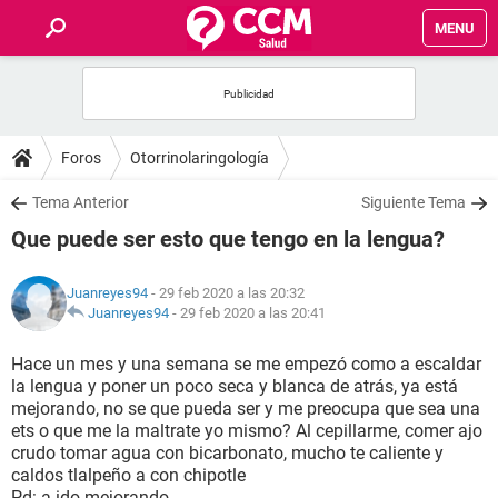
MENU
INICIO
FOROS
Foros
Otorrinolaringología
SALUD
Tema Anterior
Siguiente Tema
Que puede ser esto que tengo en la lengua?
FAMILIA
Juanreyes94
- 29 feb 2020 a las 20:32
NUTRICIÓN
Juanreyes94
-
29 feb 2020 a las 20:41
Hace un mes y una semana se me empezó como a escaldar
BIENESTAR
la lengua y poner un poco seca y blanca de atrás, ya está
mejorando, no se que pueda ser y me preocupa que sea una
SEXUALIDAD
ets o que me la maltrate yo mismo? Al cepillarme, comer ajo
crudo tomar agua con bicarbonato, mucho te caliente y
caldos tlalpeño a con chipotle
GLOSARIO
Pd: a ido mejorando