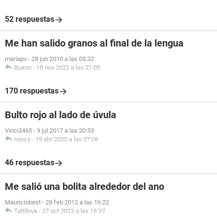
52 respuestas
Me han salido granos al final de la lengua
mariapv
-
28 jun 2010 a las 05:32
Bueno
-
18 nov 2022 a las 21:05
170 respuestas
Bulto rojo al lado de úvula
Vinci3465
-
9 jul 2017 a las 20:53
nancy
-
19 abr 2020 a las 07:06
46 respuestas
Me salió una bolita alrededor del ano
Mauriciobest
-
28 feb 2012 a las 16:22
Tattilove
-
27 oct 2023 a las 16:37