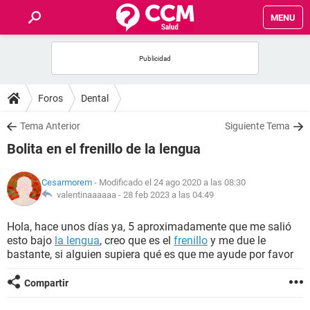
MENU
INICIO
FOROS
Foros
Dental
SALUD
Tema Anterior
Siguiente Tema
Bolita en el frenillo de la lengua
FAMILIA
Cesarmorem
- Modificado el 24 ago 2020 a las 08:30
NUTRICIÓN
valentinaaaaaa -
28 feb 2023 a las 04:49
Hola, hace unos días ya, 5 aproximadamente que me salió
BIENESTAR
esto bajo
la lengua
, creo que es el
frenillo
y me due le
bastante, si alguien supiera qué es que me ayude por favor
SEXUALIDAD
Compartir
GLOSARIO