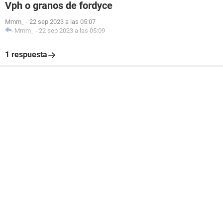
Vph o granos de fordyce
Mmm_
-
22 sep 2023 a las 05:07
Mmm_
-
22 sep 2023 a las 05:09
1 respuesta