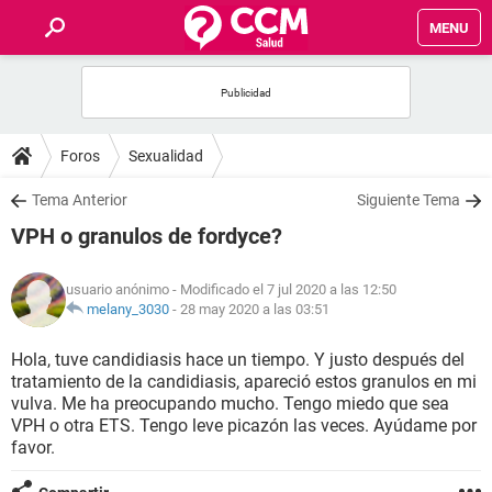
MENU
INICIO
FOROS
Foros
Sexualidad
SALUD
Tema Anterior
Siguiente Tema
VPH o granulos de fordyce?
FAMILIA
usuario anónimo
- Modificado el 7 jul 2020 a las 12:50
NUTRICIÓN
melany_3030
-
28 may 2020 a las 03:51
Hola, tuve candidiasis hace un tiempo. Y justo después del
BIENESTAR
tratamiento de la candidiasis, apareció estos granulos en mi
vulva. Me ha preocupando mucho. Tengo miedo que sea
SEXUALIDAD
VPH o otra ETS. Tengo leve picazón las veces. Ayúdame por
favor.
GLOSARIO