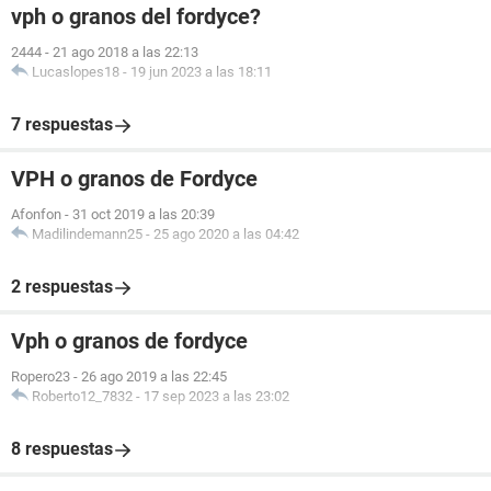
vph o granos del fordyce?
2444
-
21 ago 2018 a las 22:13
Lucaslopes18
-
19 jun 2023 a las 18:11
7 respuestas
VPH o granos de Fordyce
Afonfon
-
31 oct 2019 a las 20:39
Madilindemann25
-
25 ago 2020 a las 04:42
2 respuestas
Vph o granos de fordyce
Ropero23
-
26 ago 2019 a las 22:45
Roberto12_7832
-
17 sep 2023 a las 23:02
8 respuestas