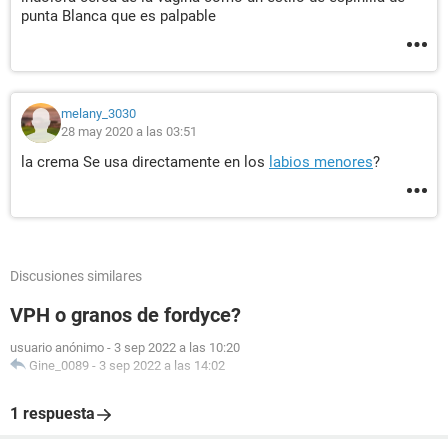
punta Blanca que es palpable
melany_3030
28 may 2020 a las 03:51
la crema Se usa directamente en los
labios menores
?
Discusiones similares
VPH o granos de fordyce?
usuario anónimo
-
3 sep 2022 a las 10:20
Gine_0089
-
3 sep 2022 a las 14:02
1 respuesta