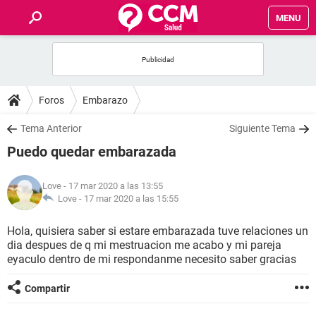
MENU
INICIO
FOROS
Foros
Embarazo
SALUD
Tema Anterior
Siguiente Tema
Puedo quedar embarazada
FAMILIA
Love
- 17 mar 2020 a las 13:55
NUTRICIÓN
Love -
17 mar 2020 a las 15:55
Hola, quisiera saber si estare embarazada tuve relaciones un
BIENESTAR
dia despues de q mi mestruacion me acabo y mi pareja
eyaculo dentro de mi respondanme necesito saber gracias
SEXUALIDAD
Compartir
GLOSARIO