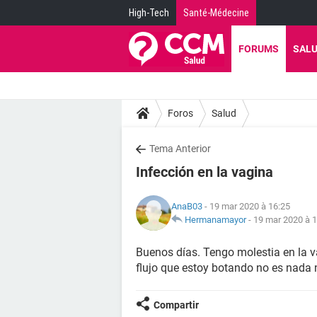
High-Tech
Santé-Médecine
FORUMS
SAL
Foros
Salud
Tema Anterior
Infección en la vagina
AnaB03
- 19 mar 2020 à 16:25
Hermanamayor
-
19 mar 2020 à 1
Buenos días. Tengo molestia en la va
flujo que estoy botando no es nada
Compartir