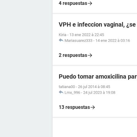
4 respuestas
VPH e infeccion vaginal, ¿se
Kiria
-
13 ene 2022 à 22:45
Mariasuarez333
-
14 ene 2022 à 03:16
2 respuestas
Puedo tomar amoxicilina para
tatiana00
-
26 jul 2014 à 08:45
Lmx_996
-
24 jul 2023 à 19:08
13 respuestas