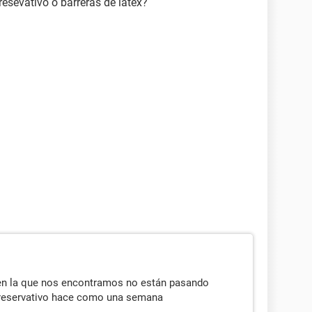
esevativo o barreras de látex?
n en la que nos encontramos no están pasando
n preservativo hace como una semana