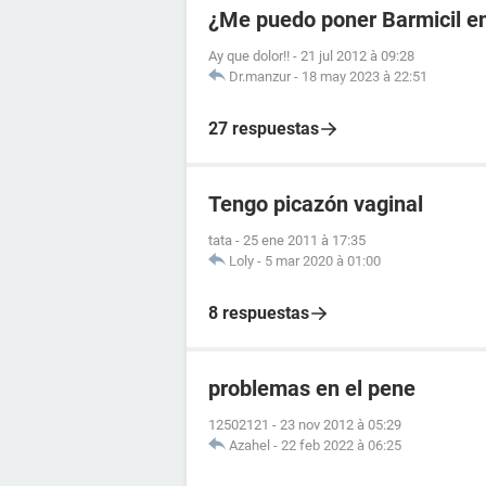
¿Me puedo poner Barmicil en
Ay que dolor!!
-
21 jul 2012 à 09:28
Dr.manzur
-
18 may 2023 à 22:51
27 respuestas
Tengo picazón vaginal
tata
-
25 ene 2011 à 17:35
Loly
-
5 mar 2020 à 01:00
8 respuestas
problemas en el pene
12502121
-
23 nov 2012 à 05:29
Azahel
-
22 feb 2022 à 06:25