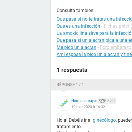
Consulta también:
Que pasa si no te tratas una infeccio
Que es una infección
-
Fichas prácti
La amoxicilina sirve para la infecció
Que pasa si un alacran pica a una
Me pico un alacran
-
Foro embarazo
Ami esposa la pico un alacran y ti
1 respuesta
RÉPONSE 1 / 1
Hermanamayor
2.224
19 mar 2020 à 16:32
Hola! Debéis ir al
ginecólogo
, puede
tratamiento.