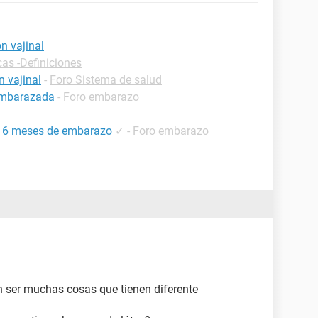
n vajinal
cas -Definiciones
n vajinal
-
Foro Sistema de salud
 embarazada
-
Foro embarazo
ne 6 meses de embarazo
✓
-
Foro embarazo
n ser muchas cosas que tienen diferente