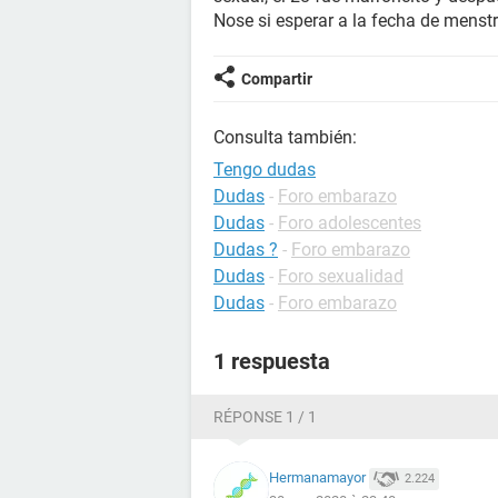
Nose si esperar a la fecha de menst
Compartir
Consulta también:
Tengo dudas
Dudas
-
Foro embarazo
Dudas
-
Foro adolescentes
Dudas ?
-
Foro embarazo
Dudas
-
Foro sexualidad
Dudas
-
Foro embarazo
1 respuesta
RÉPONSE 1 / 1
Hermanamayor
2.224