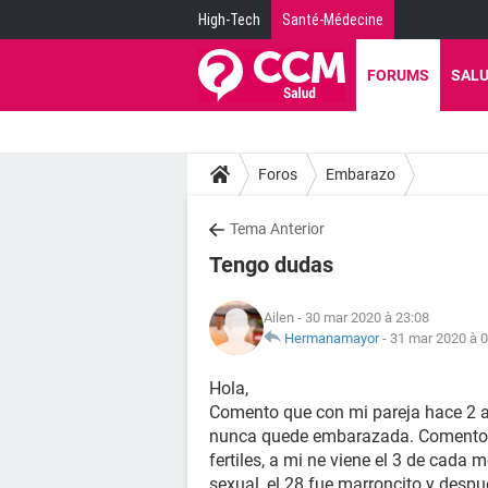
High-Tech
Santé-Médecine
FORUMS
SAL
Foros
Embarazo
Tema Anterior
Tengo dudas
Ailen
- 30 mar 2020 à 23:08
Hermanamayor
-
31 mar 2020 à 0
Hola,
Comento que con mi pareja hace 2 a
nunca quede embarazada. Comento m
fertiles, a mi ne viene el 3 de cada
sexual, el 28 fue marroncito y desp