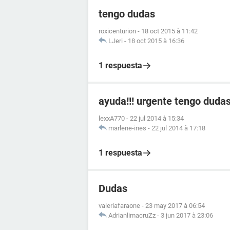
tengo dudas
roxicenturion
-
18 oct 2015 à 11:42
LJeri
-
18 oct 2015 à 16:36
1 respuesta
ayuda!!! urgente tengo duda
lexxA770
-
22 jul 2014 à 15:34
marlene-ines
-
22 jul 2014 à 17:18
1 respuesta
Dudas
valeriafaraone
-
23 may 2017 à 06:54
AdrianlimacruZz
-
3 jun 2017 à 23:06