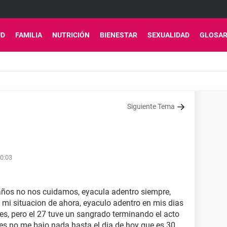
UD
FAMILIA
NUTRICIÓN
BIENESTAR
SEXUALIDAD
GLOSAR
Siguiente Tema
0:03
ños no nos cuidamos, eyacula adentro siempre,
i situacion de ahora, eyaculo adentro en mis dias
 mes, pero el 27 tuve un sangrado terminando el acto
ues no me bajo nada hasta el dia de hoy que es 30.