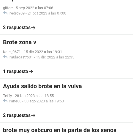
gitterr
-
5 sep 2022 a las 07:06
Pedro909
-
21 oct 2023 a las 07:00
2 respuestas
Brote zona v
Kate_0671
-
15 dic 2022 a las 19:31
Paulacastro01
-
15 dic 2022 a las 22:35
1 respuesta
Ayuda salido brote en la vulva
Teffy
-
28 feb 2023 a las 18:55
Yane68
-
30 ago 2023 a las 19:53
2 respuestas
brote muy osbcuro en la parte de los senos