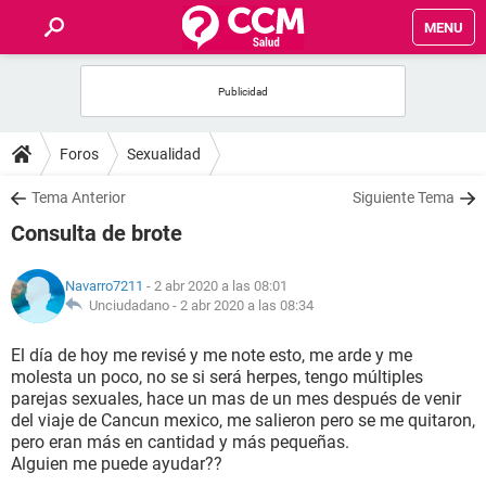
MENU
INICIO
FOROS
Foros
Sexualidad
SALUD
Tema Anterior
Siguiente Tema
Consulta de brote
FAMILIA
Navarro7211
- 2 abr 2020 a las 08:01
NUTRICIÓN
Unciudadano -
2 abr 2020 a las 08:34
El día de hoy me revisé y me note esto, me arde y me
BIENESTAR
molesta un poco, no se si será herpes, tengo múltiples
parejas sexuales, hace un mas de un mes después de venir
SEXUALIDAD
del viaje de Cancun mexico, me salieron pero se me quitaron,
pero eran más en cantidad y más pequeñas.
Alguien me puede ayudar??
GLOSARIO