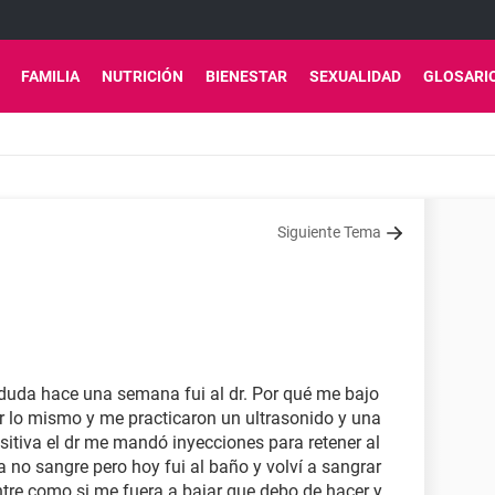
FAMILIA
NUTRICIÓN
BIENESTAR
SEXUALIDAD
GLOSARI
Siguiente Tema
duda hace una semana fui al dr. Por qué me bajo
or lo mismo y me practicaron un ultrasonido y una
itiva el dr me mandó inyecciones para retener al
 no sangre pero hoy fui al baño y volví a sangrar
ntre como si me fuera a bajar que debo de hacer y