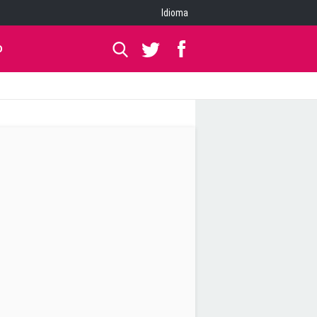
Idioma
O