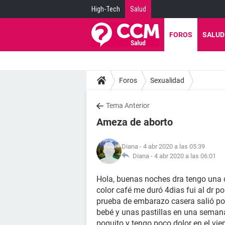
High-Tech
Salud
FOROS
SALUD
Foros
Sexualidad
Tema Anterior
Ameza de aborto
Diana
- 4 abr 2020 a las 05:39
Diana -
4 abr 2020 a las 06:01
Hola, buenas noches dra tengo una 
color café me duró 4dias fui al dr p
prueba de embarazo casera salió pos
bebé y unas pastillas en una semana
poquito y tengo poco dolor en el vie