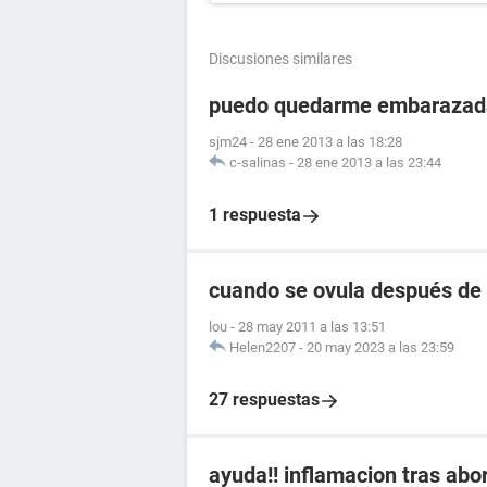
Discusiones similares
puedo quedarme embarazada
sjm24
-
28 ene 2013 a las 18:28
c-salinas
-
28 ene 2013 a las 23:44
1 respuesta
cuando se ovula después de 
lou
-
28 may 2011 a las 13:51
Helen2207
-
20 may 2023 a las 23:59
27 respuestas
ayuda!! inflamacion tras abo