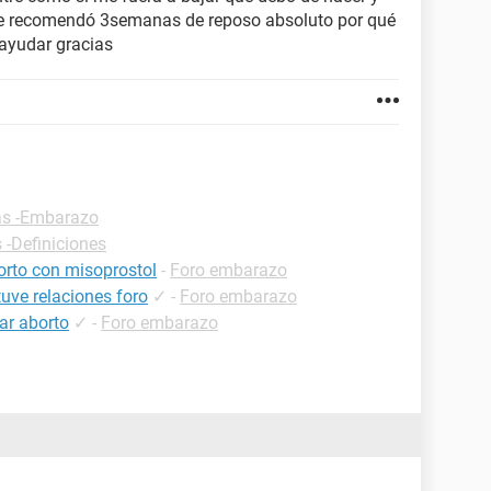
me recomendó 3semanas de reposo absoluto por qué
ayudar gracias
as -Embarazo
 -Definiciones
orto con misoprostol
-
Foro embarazo
uve relaciones foro
✓
-
Foro embarazo
ar aborto
✓
-
Foro embarazo