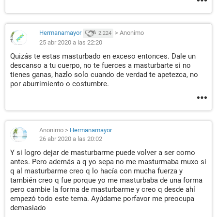
Hermanamayor
>
Anonimo
2.224
25 abr 2020 a las 22:20
Quizás te estas masturbado en exceso entonces. Dale un
descanso a tu cuerpo, no te fuerces a masturbarte si no
tienes ganas, hazlo solo cuando de verdad te apetezca, no
por aburrimiento o costumbre.
Anonimo
>
Hermanamayor
26 abr 2020 a las 20:02
Y si logro dejar de masturbarme puede volver a ser como
antes. Pero además a q yo sepa no me masturmaba muxo si
q al masturbarme creo q lo hacía con mucha fuerza y
también creo q fue porque yo me masturbaba de una forma
pero cambie la forma de masturbarme y creo q desde ahí
empezó todo este tema. Ayúdame porfavor me preocupa
demasiado