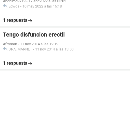
Anonimo9719
-
17 abr 2022 a las 03:02
Edwcs
-
10 may 2022 a las 16:18
1 respuesta
Tengo disfuncion erectil
Afroman
-
11 nov 2014 a las 12:19
DRA. MARNET
-
11 nov 2014 a las 13:50
1 respuesta