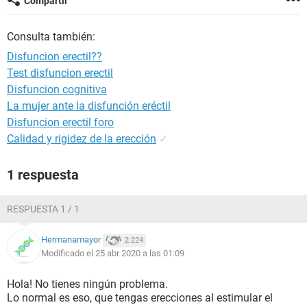
Compartir
Consulta también:
Disfuncion erectil??
Test disfuncion erectil
Disfuncion cognitiva
La mujer ante la disfunción eréctil
Disfuncion erectil foro
Calidad y rigidez de la erección
✓
1 respuesta
RESPUESTA 1 / 1
Hermanamayor
2.224
Modificado el 25 abr 2020 a las 01:09
Hola! No tienes ningún problema.
Lo normal es eso, que tengas erecciones al estimular el