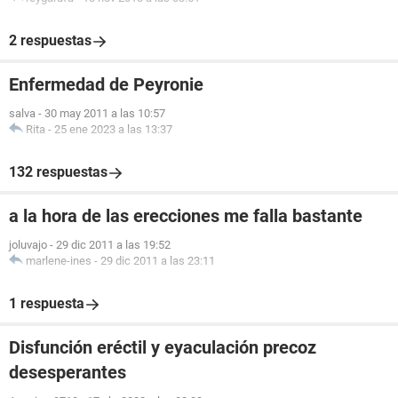
2 respuestas
Enfermedad de Peyronie
salva
-
30 may 2011 a las 10:57
Rita
-
25 ene 2023 a las 13:37
132 respuestas
a la hora de las erecciones me falla bastante
joluvajo
-
29 dic 2011 a las 19:52
marlene-ines
-
29 dic 2011 a las 23:11
1 respuesta
Disfunción eréctil y eyaculación precoz
desesperantes