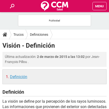
MENU
INICIO
FOROS
Trucos
Definiciones
SALUD
Visión - Definición
FAMILIA
Última actualización:
2 de marzo de 2015 a las 13:02
por
Jean-
François Pillou
.
NUTRICIÓN
Definición
BIENESTAR
Definición
SEXUALIDAD
La visión se define por la percepción de los rayos luminosos.
GLOSARIO
Las informaciones que provienen del exterior son detectadas