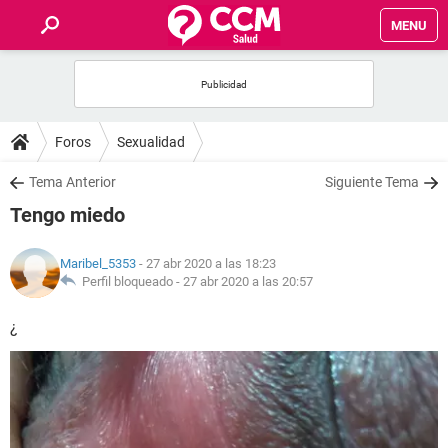
MENU
INICIO
FOROS
Foros
Sexualidad
SALUD
Tema Anterior
Siguiente Tema
Tengo miedo
FAMILIA
Maribel_5353
- 27 abr 2020 a las 18:23
NUTRICIÓN
Perfil bloqueado -
27 abr 2020 a las 20:57
¿
BIENESTAR
SEXUALIDAD
GLOSARIO