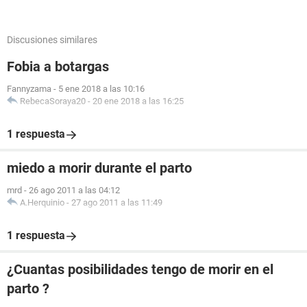
Discusiones similares
Fobia a botargas
Fannyzama
-
5 ene 2018 a las 10:16
RebecaSoraya20
-
20 ene 2018 a las 16:25
1 respuesta
miedo a morir durante el parto
mrd
-
26 ago 2011 a las 04:12
A.Herquinio
-
27 ago 2011 a las 11:49
1 respuesta
¿Cuantas posibilidades tengo de morir en el
parto ?