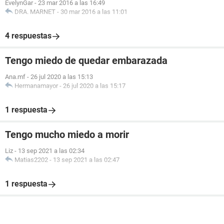
EvelynGar
-
23 mar 2016 a las 16:49
DRA. MARNET
-
30 mar 2016 a las 11:01
4 respuestas
Tengo miedo de quedar embarazada
Ana.mf
-
26 jul 2020 a las 15:13
Hermanamayor
-
26 jul 2020 a las 15:17
1 respuesta
Tengo mucho miedo a morir
Liz
-
13 sep 2021 a las 02:34
Matias2202
-
13 sep 2021 a las 02:47
1 respuesta