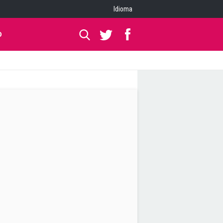
Idioma
O