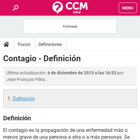
MENU
INICIO
FOROS
Trucos
Definiciones
SALUD
Contagio - Definición
FAMILIA
Última actualización:
6 de diciembre de 2013 a las 16:53
por
Jean-François Pillou
.
NUTRICIÓN
Definición
BIENESTAR
Definición
SEXUALIDAD
El contagio es la propagación de una enfermedad más o
GLOSARIO
menos grave de una persona a otra o a más personas. Se