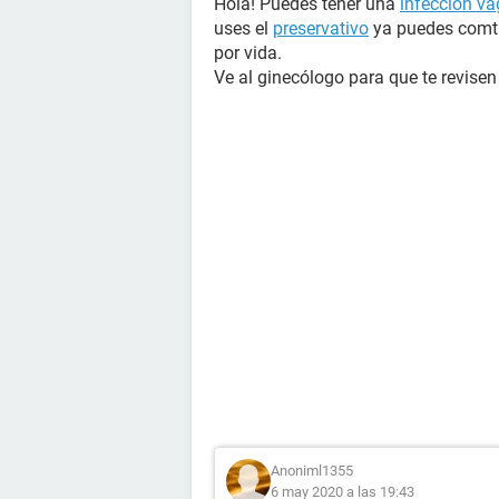
Hola! Puedes tener una
infección va
uses el
preservativo
ya puedes comta
por vida.
Ve al ginecólogo para que te revise
Anoniml1355
6 may 2020 a las 19:43