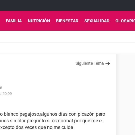
FAMILIA
NUTRICIÓN
BIENESTAR
SEXUALIDAD
GLOSARI
Siguiente Tema
28
s 20:09
lujo blanco pegajoso,algunos días con picazón pero
pués sin olor pregunto si es normal por que me e
 excepto dos veces que no me cuide