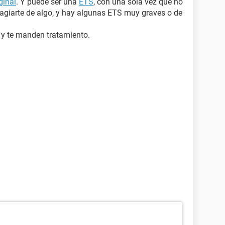
ginal
. Y puede ser una
ETS
, con una sola vez que no
giarte de algo, y hay algunas ETS muy graves o de
n y te manden tratamiento.