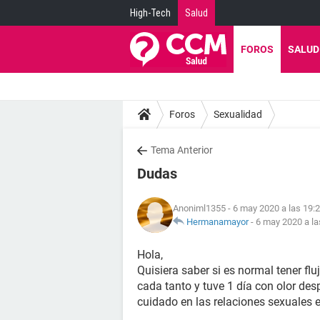
High-Tech
Salud
FOROS
SALUD
Foros
Sexualidad
Tema Anterior
Dudas
Anoniml1355
- 6 may 2020 a las 19:
Hermanamayor
-
6 may 2020 a la
Hola,
Quisiera saber si es normal tener f
cada tanto y tuve 1 día con olor des
cuidado en las relaciones sexuales