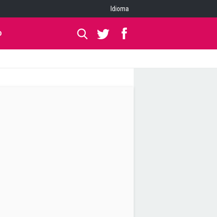
Idioma
O