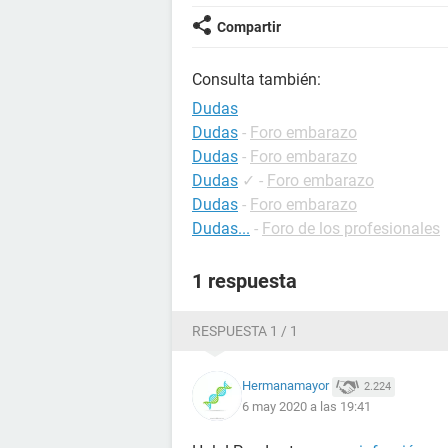
Compartir
Consulta también:
Dudas
Dudas
-
Foro embarazo
Dudas
-
Foro embarazo
Dudas
✓
-
Foro embarazo
Dudas
-
Foro embarazo
Dudas...
-
Foro de los profesionales
1 respuesta
RESPUESTA 1 / 1
Hermanamayor
2.224
6 may 2020 a las 19:41