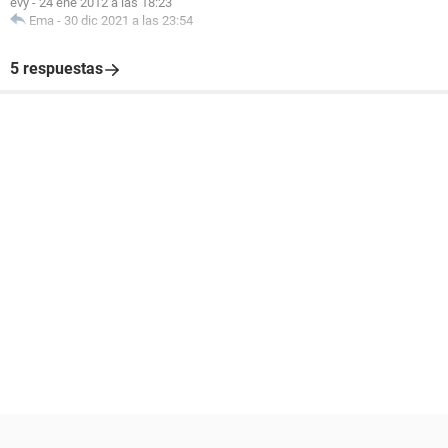
evy
-
24 ene 2012 a las 18:23
Ema
-
30 dic 2021 a las 23:54
5 respuestas