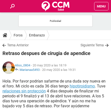
MENU
INICIO
FOROS
Foros
Embarazo
SALUD
Tema Anterior
Siguiente Tema
Retraso despues de cirugia de apendice
FAMILIA
Aliss_0804
- 20 may 2020 a las 18:19
NUTRICIÓN
Marianaa5493
-
20 may 2020 a las 19:31
Hola. Por favor podrían safarme de una duda soy nueva en
BIENESTAR
el foro. Mi ciclo es cada 36 días tengo
hipotiroidismo
. Tuve
relaciones sin protección
4 días después de finalizar mi
SEXUALIDAD
periodo el 9 finalizó y el 13 de abril tuve relaciones. A los 5
días tuve una operación de apéndice. Y aún no me ha
bajado voy 5 días de retraso. Por favor ayúdenme
GLOSARIO