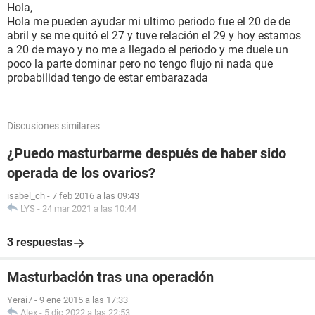
Hola,
Hola me pueden ayudar mi ultimo periodo fue el 20 de de
abril y se me quitó el 27 y tuve relación el 29 y hoy estamos
a 20 de mayo y no me a llegado el periodo y me duele un
poco la parte dominar pero no tengo flujo ni nada que
probabilidad tengo de estar embarazada
Discusiones similares
¿Puedo masturbarme después de haber sido
operada de los ovarios?
isabel_ch
-
7 feb 2016 a las 09:43
LYS
-
24 mar 2021 a las 10:44
3 respuestas
Masturbación tras una operación
Yerai7
-
9 ene 2015 a las 17:33
Alex
-
5 dic 2022 a las 22:53