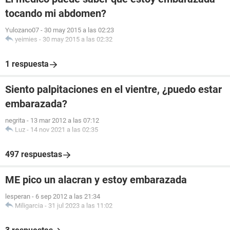
tocando mi abdomen?
Yulozano07
-
30 may 2015 a las 02:23
yeimies
-
30 may 2015 a las 02:32
1 respuesta
Siento palpitaciones en el vientre, ¿puedo estar
embarazada?
negrita
-
13 mar 2012 a las 07:12
Luz
-
14 nov 2021 a las 02:35
497 respuestas
ME pico un alacran y estoy embarazada
lesperan
-
6 sep 2012 a las 21:34
Miligarcia
-
31 jul 2023 a las 11:02