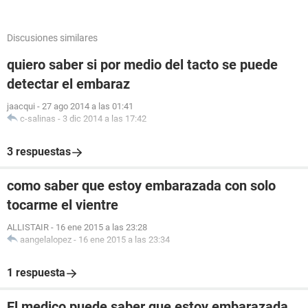
Discusiones similares
quiero saber si por medio del tacto se puede
detectar el embaraz
jaacqui
-
27 ago 2014 a las 01:41
c-salinas
-
3 dic 2014 a las 17:42
3 respuestas
como saber que estoy embarazada con solo
tocarme el vientre
ALLISTAIR
-
16 ene 2015 a las 23:28
aangelalopez
-
16 ene 2015 a las 23:34
1 respuesta
El medico puede saber que estoy embarazada