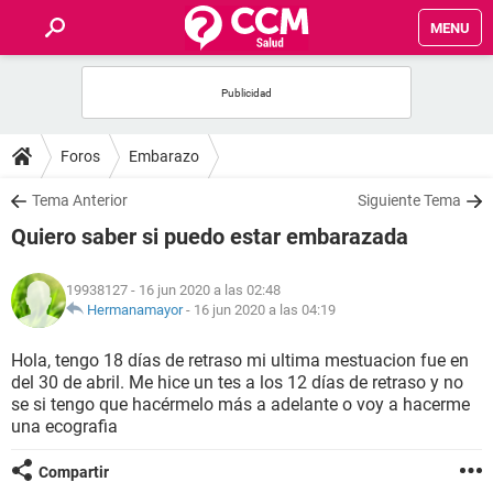
MENU
INICIO
FOROS
Foros
Embarazo
SALUD
Tema Anterior
Siguiente Tema
Quiero saber si puedo estar embarazada
FAMILIA
19938127
- 16 jun 2020 a las 02:48
NUTRICIÓN
Hermanamayor
-
16 jun 2020 a las 04:19
Hola, tengo 18 días de retraso mi ultima mestuacion fue en
BIENESTAR
del 30 de abril. Me hice un tes a los 12 días de retraso y no
se si tengo que hacérmelo más a adelante o voy a hacerme
SEXUALIDAD
una ecografia
Compartir
GLOSARIO