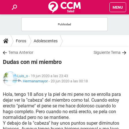
MENU
INICIO
FOROS
Foros
Adolescentes
SALUD
Tema Anterior
Siguiente Tema
Dudas con mi miembro
FAMILIA
Luis_o
- 19 jun 2020 a las 23:43
NUTRICIÓN
Hermanamayor
-
20 jun 2020 a las 00:18
Hola, tengo 18 años y la piel de mi pene no se enrolla para
BIENESTAR
dejar ver la "cabeza" del miembro como tal. Cuando estoy
erecto "pelarme" el pene se me hace doloroso cuando lo
SEXUALIDAD
hago completo. Pero cuando no está erecto, se pela con
normalidad pero no se mantiene.
Y debajo de la "cabeza" hay unos puntos super diminutos
GLOSARIO
blancos. Aunque tengo buena higiene personal y me lavo