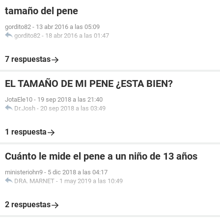
tamaño del pene
gordito82
-
13 abr 2016 a las 05:09
gordito82
-
18 abr 2016 a las 01:47
7 respuestas
EL TAMAÑO DE MI PENE ¿ESTA BIEN?
JotaEle10
-
19 sep 2018 a las 21:40
Dr.Josh
-
20 sep 2018 a las 03:49
1 respuesta
Cuánto le mide el pene a un niño de 13 años
ministeriohn9
-
5 dic 2018 a las 04:17
DRA. MARNET
-
1 may 2019 a las 10:49
2 respuestas