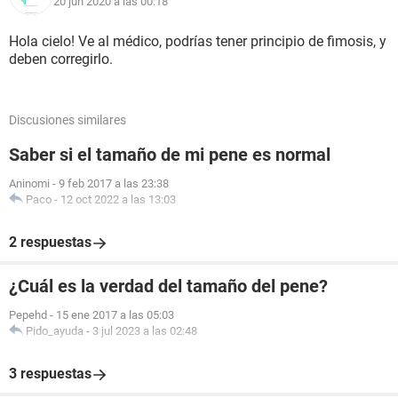
20 jun 2020 a las 00:18
Hola cielo! Ve al médico, podrías tener principio de fimosis, y
deben corregirlo.
Discusiones similares
Saber si el tamaño de mi pene es normal
Aninomi
-
9 feb 2017 a las 23:38
Paco
-
12 oct 2022 a las 13:03
2 respuestas
¿Cuál es la verdad del tamaño del pene?
Pepehd
-
15 ene 2017 a las 05:03
Pido_ayuda
-
3 jul 2023 a las 02:48
3 respuestas