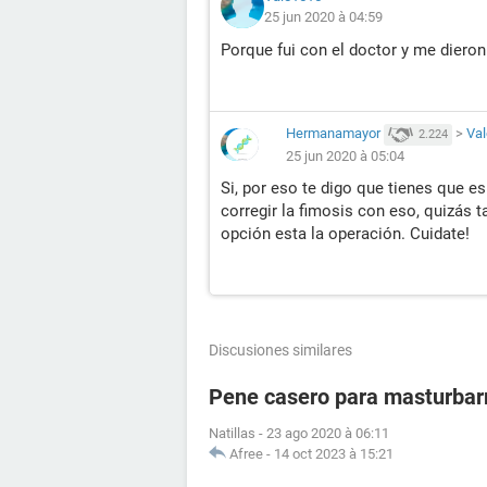
25 jun 2020 à 04:59
Porque fui con el doctor y me dieron
Hermanamayor
>
Va
2.224
25 jun 2020 à 05:04
Si, por eso te digo que tienes que e
corregir la fimosis con eso, quizás 
opción esta la operación. Cuidate!
Discusiones similares
Pene casero para masturba
Natillas
-
23 ago 2020 à 06:11
Afree
-
14 oct 2023 à 15:21