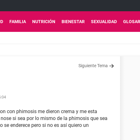
UD
FAMILIA
NUTRICIÓN
BIENESTAR
SEXUALIDAD
GLOSAR
Siguiente Tema
5:04
ron con phimosis me dieron crema y me esta
 nose si sea por lo mismo de la phimosis que sea
po se enderece pero si no es así quiero un