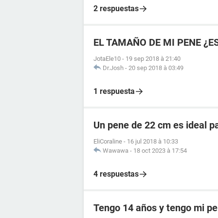
2 respuestas
EL TAMAÑO DE MI PENE ¿E
JotaEle10
-
19 sep 2018 à 21:40
Dr.Josh
-
20 sep 2018 à 03:49
1 respuesta
Un pene de 22 cm es ideal p
EliCoraline
-
16 jul 2018 à 10:33
Wawawa
-
18 oct 2023 à 17:54
4 respuestas
Tengo 14 años y tengo mi p