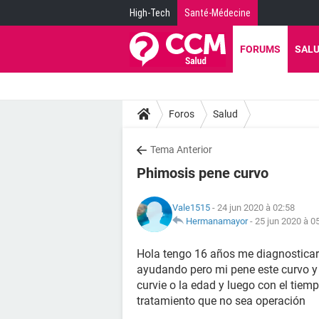
High-Tech
Santé-Médecine
FORUMS
SAL
Foros
Salud
Tema Anterior
Phimosis pene curvo
Vale1515
- 24 jun 2020 à 02:58
Hermanamayor
-
25 jun 2020 à 0
Hola tengo 16 años me diagnostica
ayudando pero mi pene este curvo y
curvie o la edad y luego con el tiem
tratamiento que no sea operación