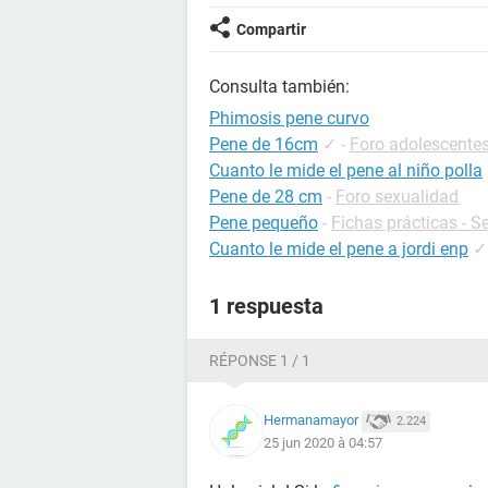
Compartir
Consulta también:
Phimosis pene curvo
Pene de 16cm
✓
-
Foro adolescente
Cuanto le mide el pene al niño polla
Pene de 28 cm
-
Foro sexualidad
Pene pequeño
-
Fichas prácticas - S
Cuanto le mide el pene a jordi enp
✓
1 respuesta
RÉPONSE 1 / 1
Hermanamayor
2.224
25 jun 2020 à 04:57