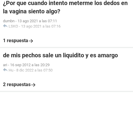
¿Por que cuando intento meterme los dedos en
la vagina siento algo?
dumbn
-
13 ago 2021 a las 07:11
LSKO
-
13 ago 2021 a las 07:16
1 respuesta
de mis pechos sale un liquidito y es amargo
ari
-
16 sep 2012 a las 20:29
Hu
-
8 dic 2022 a las 07:50
2 respuestas