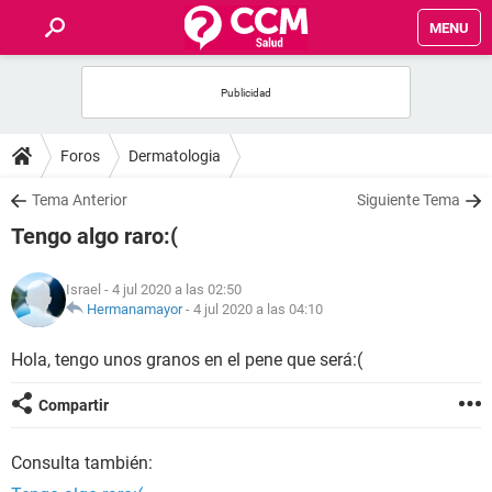
MENU
INICIO
FOROS
Foros
Dermatologia
SALUD
Tema Anterior
Siguiente Tema
Tengo algo raro:(
FAMILIA
Israel
- 4 jul 2020 a las 02:50
NUTRICIÓN
Hermanamayor
-
4 jul 2020 a las 04:10
Hola, tengo unos granos en el pene que será:(
BIENESTAR
Compartir
SEXUALIDAD
Consulta también:
GLOSARIO